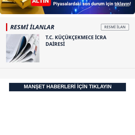
reklam/pazarlama faaliyetlerinin yapılması, amaçlarıyla
sınırlı olarak açık rızanız dahilinde kullanılacaktır.
Çerezlere ilişkin tercihlerinizi aşağıda yer alan panel
RESMİ İLANLAR
vasıtasıyla belirleyebilirsiniz. Çerezlere ilişkin detaylı bilgi
için Ayarlar butonuna tıklayabilir,
Çerez Bilgilendirme
T.C. KÜÇÜKÇEKMECE İCRA
DAİRESİ
Metnimizi
ziyaret edebilirsiniz.
6698 sayılı Kişisel Verilerin Korunması Kanunu uyarınca
hazırlanmış Aydınlatma Metnimizi okumak ve sitemizde
ilgili mevzuata uygun olarak kullanılan çerezlerle ilgili bilgi
almak için lütfen
tıklayınız
.
MANŞET HABERLERİ İÇİN TIKLAYIN