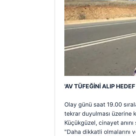
mevzuata uygun olarak kullanılan
'AV TÜFEĞİNİ ALIP HED
Olay günü saat 19.00 sıral
tekrar duyulması üzerine 
Küçükgüzel, cinayet anını ş
"Daha dikkatli olmalarını 