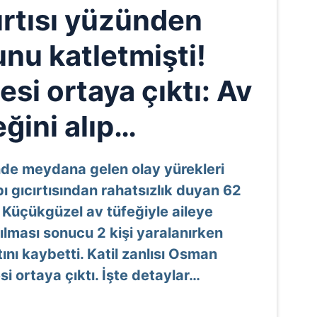
ırtısı yüzünden
u katletmişti!
esi ortaya çıktı: Av
eğini alıp…
inde meydana gelen olay yürekleri
 gıcırtısından rahatsızlık duyan 62
 Küçükgüzel av tüfeğiyle aileye
ılması sonucu 2 kişi yaralanırken
nı kaybetti. Katil zanlısı Osman
i ortaya çıktı. İşte detaylar…