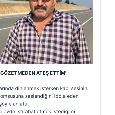
 çerezlerle ilgili bilgi almak için lütfen
tıklayınız
.
EF GÖZETMEDEN ATEŞ ETTİM'
arında dinlenmek isterken kapı sesinin
komşusuna seslendiğini iddia eden
öyle anlattı:
ve evde istirahat etmek istediğimi