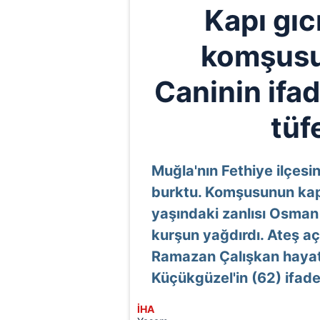
Kapı gıc
komşusun
Caninin ifad
tüf
Muğla'nın Fethiye ilçes
burktu. Komşusunun kapı
yaşındaki zanlısı Osman
kurşun yağdırdı. Ateş aç
Ramazan Çalışkan hayatı
Küçükgüzel'in (62) ifades
İHA