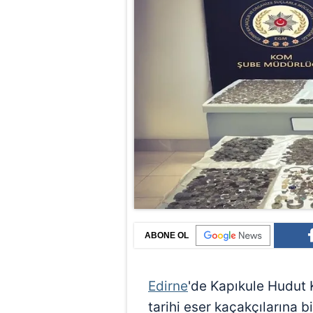
ABONE OL
Edirne
'de Kapıkule Hudut 
tarihi eser kaçakçılarına b