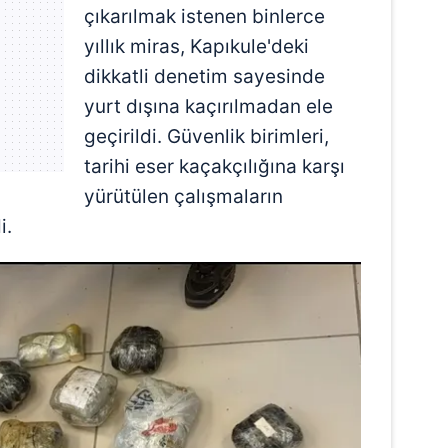
 çerezlerle ilgili bilgi almak için lütfen
tıklayınız
.
çıkarılmak istenen binlerce
yıllık miras, Kapıkule'deki
dikkatli denetim sayesinde
yurt dışına kaçırılmadan ele
geçirildi. Güvenlik birimleri,
tarihi eser kaçakçılığına karşı
yürütülen çalışmaların
i.