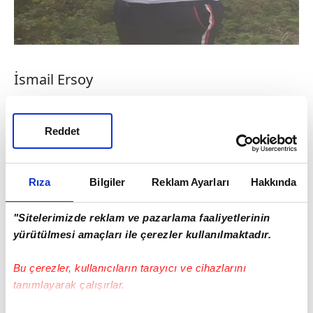
İsmail Ersoy
Bölgede 'Köçek İsmail' lakabıyla tanınan
İsmail Ersoy ve davulcu Cihan Taş'ın köydeki
Reddet
bir düğünden döndüğü belirtildi.
Rıza
Bilgiler
Reklam Ayarları
Hakkında
"Sitelerimizde reklam ve pazarlama faaliyetlerinin
yürütülmesi amaçları ile çerezler kullanılmaktadır.
Bu çerezler, kullanıcıların tarayıcı ve cihazlarını
tanımlayarak çalışırlar.