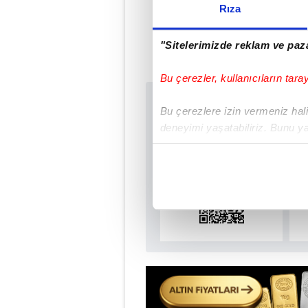
Rıza
#ADANA
"Sitelerimizde reklam ve paza
Bu çerezler, kullanıcıların tara
Sabah.com.tr Uyg
Bu çerezlere izin vermeniz halin
Uygulamalara Özel Ay
deneyimi yaşatabiliriz. Bunu y
içerikleri sunabilmek adına el
noktasında tek gelir kalemimiz 
Her halükârda, kullanıcılar, bu 
Sizlere daha iyi bir hizmet sun
çerezler vasıtasıyla çeşitli kiş
amacıyla kullanılmaktadır. Diğer
reklam/pazarlama faaliyetlerinin