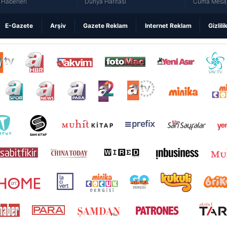
Haberleri
Dünya Haritası
Cuma Mesaj
E-Gazete
Arşiv
Gazete Reklam
Internet Reklam
Gizlili