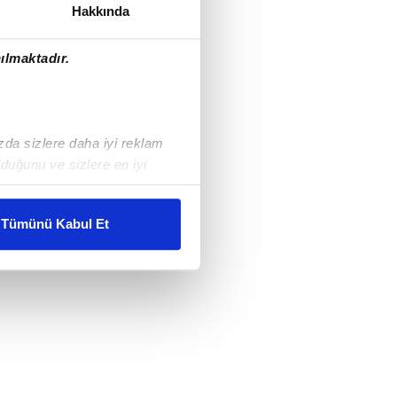
Hakkında
ılmaktadır.
ızda sizlere daha iyi reklam
duğunu ve sizlere en iyi
liyetlerimizi karşılamak
Tümünü Kabul Et
ar gösterilmeyecektir."
çerezler kullanılmaktadır. Bu
u hizmetlerinin sunulması
i ve sizlere yönelik
nılacaktır.