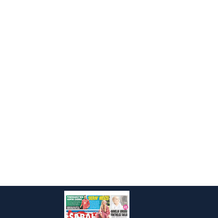
kin detaylı bilgi için Ayarlar
ak ve sitemizde ilgili
i