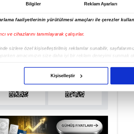
Bilgiler
Reklam Ayarları
#MERSİN
#TOROSLAR
rlama faaliyetlerinin yürütülmesi amaçları ile çerezler kullan
yıcı ve cihazlarını tanımlayarak çalışırlar.
ulamamızı İndirin
de sizlere özel kişiselleştirilmiş reklamlar sunabilir, sayfalarım
rıcalıkları Keşfedin!
aparken amacımızın size daha iyi bir reklam deneyimi sunmak ol
imizden gelen çabayı gösterdiğimizi ve bu noktada, reklamların ma
olduğunu sizlere hatırlatmak isteriz.
Kişiselleştir
çerezlere izin vermedikleri takdirde, kullanıcılara hedefli reklaml
abilmek için İnternet Sitemizde kendimize ve üçüncü kişilere ait 
isel verileriniz işlenmekte olup gerekli olan çerezler bilgi toplum
 çerezler, sitemizin daha işlevsel kılınması ve kişiselleştirilmes
 yapılması, amaçlarıyla sınırlı olarak açık rızanız dahilinde kulla