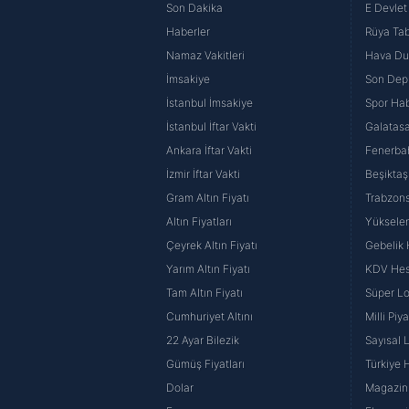
Son Dakika
E Devlet 
Haberler
Rüya Tabi
Namaz Vakitleri
Hava D
İmsakiye
Son Dep
İstanbul İmsakiye
Spor Hab
İstanbul İftar Vakti
Galatasa
Ankara İftar Vakti
Fenerba
İzmir İftar Vakti
Beşiktaş
Gram Altın Fiyatı
Trabzons
Altın Fiyatları
Yüksele
Çeyrek Altın Fiyatı
Gebelik
Yarım Altın Fiyatı
KDV He
Tam Altın Fiyatı
Süper Lo
Cumhuriyet Altını
Milli Pi
22 Ayar Bilezik
Sayısal 
Gümüş Fiyatları
Türkiye H
Dolar
Magazin 