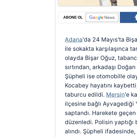
ABONE OL
Adana
'da 24 Mayıs'ta Biş
ile sokakta karşılaşınca t
olayda Bişar Oğuz, tabanc
sırtından, arkadaşı Doğan
Şüpheli ise otomobille ola
Kocabey hayatını kaybetti,
taburcu edildi.
Mersin
'e k
ilçesine bağlı Ayvagediği 
saptandı. Harekete geçen 
düzenledi. Polisin yaptığı
alındı. Şüpheli ifadesinde