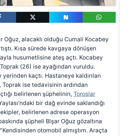
ar Oğuz, alacaklı olduğu Cumali Kocabey
artıştı. Kısa sürede kavgaya dönüşen
ayla husumetlisine ateş açtı. Kocabey
 Toprak (26) ise ayağından vuruldu.
y yerinden kaçtı. Hastaneye kaldırılan
 Toprak ise tedavisinin ardından
açtığı belirlenen şüphelinin,
Toroslar
Yaylası'ndaki bir dağ evinde saklandığı
ekipler, belirlenen adrese operasyon
 baskında şüpheli Bişar Oğuz gözaltına
, "Kendisinden otomobil almıştım. Araçta