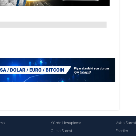
aşağıda yer alan panel vasıtasıyla belirleyebilirsiniz. Çerezlere iliş
lgilendirme Metnimizi
ziyaret edebilirsiniz.
Korunması Kanunu uyarınca hazırlanmış Aydınlatma Metnimizi okum
 çerezlerle ilgili bilgi almak için lütfen
tıklayınız
.
rsa
Yüzde Hesaplama
Vakıa Sures
Cuma Suresi
Espriler