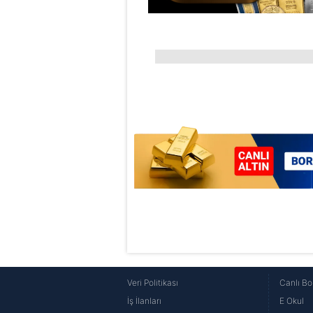
Çerezlere ilişkin tercihlerinizi 
butonuna tıklayabilir,
Çerez Bi
6698 sayılı Kişisel Verilerin 
mevzuata uygun olarak kullanılan
Veri Politikası
Canlı Bo
İş İlanları
E Okul