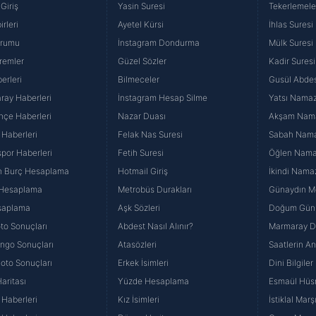
Giriş
Yasin Suresi
Tekerlemele
rleri
Ayetel Kürsi
İhlas Suresi
urumu
İnstagram Dondurma
Mülk Suresi
remler
Güzel Sözler
Kadir Suresi
erleri
Bilmeceler
Gusül Abdes
ray Haberleri
İnstagram Hesap Silme
Yatsı Namazı
hçe Haberleri
Nazar Duası
Akşam Namaz
 Haberleri
Felak Nas Suresi
Sabah Namaz
por Haberleri
Fetih Suresi
Öğlen Namazı
n Burç Hesaplama
Hotmail Giriş
İkindi Namaz
 Hesaplama
Metrobüs Durakları
Günaydın Me
saplama
Aşk Sözleri
Doğum Günü
to Sonuçları
Abdest Nasıl Alınır?
Marmaray Du
yango Sonuçları
Atasözleri
Saatlerin A
Loto Sonuçları
Erkek İsimleri
Dini Bilgiler
aritası
Yüzde Hesaplama
Esmaül Hüs
Haberleri
Kız İsimleri
İstiklal Marş