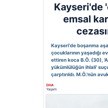
Kayseri'de '
emsal kar
cezasın
Kayseri'de boşanma aşam
çocuklarının yaşadığı ev
ettiren koca B.Ö. (30),
yükümlülüğün ihlali' su
çarptırıldı. M.Ö.'nün avu
DHA
Yaşam