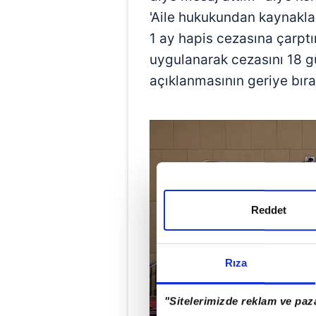
'Aile hukukundan kaynakla
1 ay hapis cezasına çarptır
uygulanarak cezasını 18 
açıklanmasının geriye bıra
Reddet
Rıza
"Sitelerimizde reklam ve paza