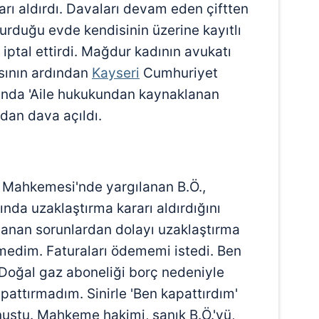
rı aldırdı. Davaları devam eden çiftten
turduğu evde kendisinin üzerine kayıtlı
 iptal ettirdi. Mağdur kadının avukatı
asının ardından
Kayseri
Cumhuriyet
kında 'Aile hukukundan kaynaklanan
dan dava açıldı.
a Mahkemesi'nde yargılanan B.Ö.,
nda uzaklaştırma kararı aldırdığını
anan sorunlardan dolayı uzaklaştırma
itmedim. Faturaları ödememi istedi. Ben
oğal gaz aboneliği borç nedeniyle
apattırmadım. Sinirle 'Ben kapattırdım'
nuştu. Mahkeme hakimi, sanık B.Ö.'yü,