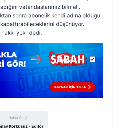
 çerezlerle ilgili bilgi almak için lütfen
tıklayınız
.
dığını vatandaşlarımız bilmeli.
ıktan sonra abonelik kendi adına olduğu
 kapattırabileceklerini düşünüyor.
hakkı yok" dedi.
Haber Girişi
enay Korkusuz - Editör