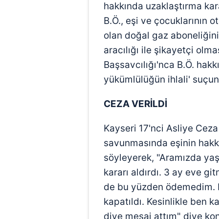
hakkında uzaklaştırma kara
B.Ö., eşi ve çocuklarının o
olan doğal gaz aboneliğini
aracılığı ile şikayetçi olm
Başsavcılığı'nca B.Ö. hak
yükümlülüğün ihlali' suçun
CEZA VERİLDİ
Kayseri 17'nci Asliye Cez
savunmasında eşinin hakkı
söyleyerek, "Aramızda yaş
kararı aldırdı. 3 ay eve g
de bu yüzden ödemedim. D
kapatıldı. Kesinlikle ben k
diye mesaj attım" diye ko