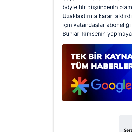
mevzuata uygun olarak kullanılan
böyle bir düşüncenin olama
Uzaklaştırma kararı aldırd
için vatandaşlar aboneliği
Bunları kimsenin yapmaya 
Ser