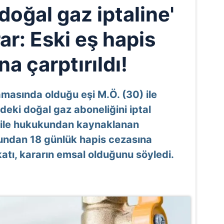
doğal gaz iptaline'
ar: Eski eş hapis
a çarptırıldı!
asında olduğu eşi M.Ö. (30) ile
deki doğal gaz aboneliğini iptal
 'Aile hukukundan kaynaklanan
çundan 18 günlük hapis cezasına
katı, kararın emsal olduğunu söyledi.