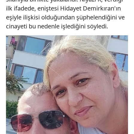
ilk ifadede, eniştesi Hidayet Demirkıran'ın
eşiyle ilişkisi olduğundan şüphelendiğini ve
cinayeti bu nedenle işlediğini söyledi.