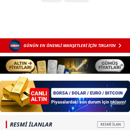
GÜNÜN EN ÖNEMLİ MANŞETLERİ İÇİN TIKLAYIN
RESMİ İLANLAR