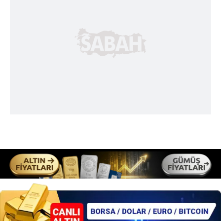
ilgili mevzuata uygun olarak kullanılan çerezlerle ilgili bilgi
almak için lütfen
tıklayınız
.