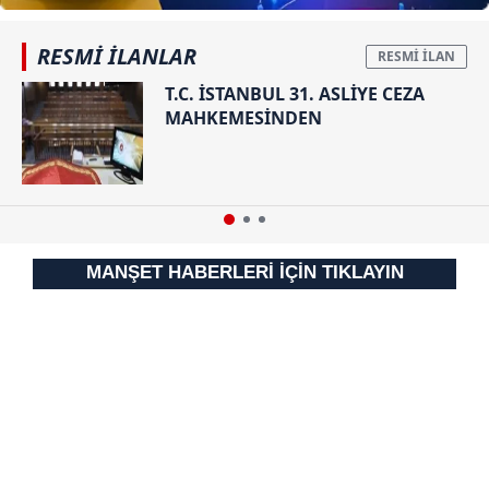
Sizlere daha iyi bir hizmet sunabilmek için İnternet
RESMİ İLANLAR
Sitemizde kendimize ve üçüncü kişilere ait çerezler
T.C. İSTANBUL 31. ASLİYE CEZA
kullanılmaktadır. Bu çerezler vasıtasıyla çeşitli kişisel
MAHKEMESİNDEN
verileriniz işlenmekte olup gerekli olan çerezler bilgi
toplumu hizmetlerinin sunulması amacıyla
kullanılmaktadır. Diğer çerezler, sitemizin daha işlevsel
kılınması ve kişiselleştirilmesi ve sizlere yönelik
reklam/pazarlama faaliyetlerinin yapılması, amaçlarıyla
sınırlı olarak açık rızanız dahilinde kullanılacaktır.
MANŞET HABERLERİ İÇİN TIKLAYIN
Çerezlere ilişkin tercihlerinizi aşağıda yer alan panel
vasıtasıyla belirleyebilirsiniz. Çerezlere ilişkin detaylı bilgi
için Ayarlar butonuna tıklayabilir,
Çerez Bilgilendirme
Metnimizi
ziyaret edebilirsiniz.
6698 sayılı Kişisel Verilerin Korunması Kanunu uyarınca
hazırlanmış Aydınlatma Metnimizi okumak ve sitemizde
ilgili mevzuata uygun olarak kullanılan çerezlerle ilgili bilgi