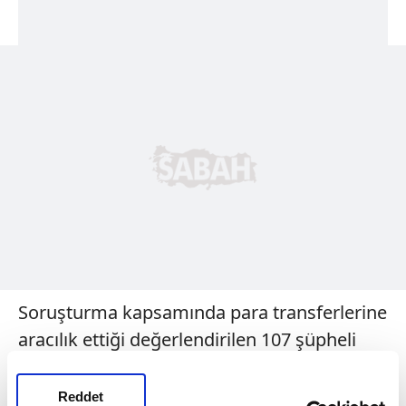
Soruşturma kapsamında para transferlerine
aracılık ettiği değerlendirilen 107 şüpheli
hakkında işlem başlatıldı. Bunun üzerine
Nevşehir merkezli İstanbul, Ankara, İzmir,
Reddet