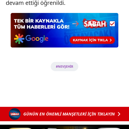
devam ettiği öğrenildi.
6698 sayılı Kişisel Verilerin Korunması Kanunu uyarınca
hazırlanmış Aydınlatma Metnimizi okumak ve sitemizde
ilgili mevzuata uygun olarak kullanılan çerezlerle ilgili bilgi
almak için lütfen
tıklayınız
.
#NEVŞEHİR
GÜNÜN EN ÖNEMLİ MANŞETLERİ İÇİN TIKLAYIN