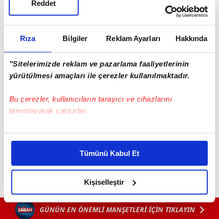
Reddet
Rıza
Bilgiler
Reklam Ayarları
Hakkında
"Sitelerimizde reklam ve pazarlama faaliyetlerinin
yürütülmesi amaçları ile çerezler kullanılmaktadır.
Bu çerezler, kullanıcıların tarayıcı ve cihazlarını
tanımlayarak çalışırlar.
#NEVŞEHİR
Bu çerezlere izin vermeniz halinde sizlere özel
kişiselleştirilmiş reklamlar sunabilir, sayfalarımızda sizlere
Tümünü Kabul Et
daha iyi reklam deneyimi yaşatabiliriz. Bunu yaparken
amacımızın size daha iyi bir reklam deneyimi sunmak
olduğunu ve sizlere en iyi içerikleri sunabilmek adına
Kişiselleştir
elimizden gelen çabayı gösterdiğimizi ve bu noktada,
reklamların maliyetlerimizi karşılamak noktasında tek gelir
GÜNÜN EN ÖNEMLİ MANŞETLERİ İÇİN TIKLAYIN
kalemimiz olduğunu sizlere hatırlatmak isteriz.