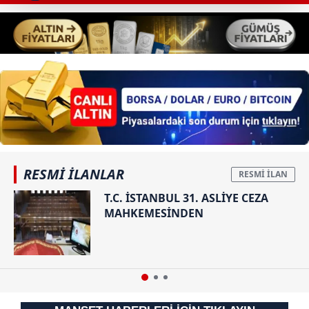
Her halükârda, kullanıcılar, bu çerezlere izin vermedikleri
takdirde, kullanıcılara hedefli reklamlar
gösterilmeyecektir."
Sizlere daha iyi bir hizmet sunabilmek için İnternet
Sitemizde kendimize ve üçüncü kişilere ait çerezler
kullanılmaktadır. Bu çerezler vasıtasıyla çeşitli kişisel
verileriniz işlenmekte olup gerekli olan çerezler bilgi
toplumu hizmetlerinin sunulması amacıyla
RESMİ İLANLAR
kullanılmaktadır. Diğer çerezler, sitemizin daha işlevsel
kılınması ve kişiselleştirilmesi ve sizlere yönelik
T.C. İSTANBUL 31. ASLİYE CEZA
reklam/pazarlama faaliyetlerinin yapılması, amaçlarıyla
MAHKEMESİNDEN
sınırlı olarak açık rızanız dahilinde kullanılacaktır.
Çerezlere ilişkin tercihlerinizi aşağıda yer alan panel
vasıtasıyla belirleyebilirsiniz. Çerezlere ilişkin detaylı bilgi
için Ayarlar butonuna tıklayabilir,
Çerez Bilgilendirme