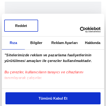
Reddet
Rıza
Bilgiler
Reklam Ayarları
Hakkında
"Sitelerimizde reklam ve pazarlama faaliyetlerinin
yürütülmesi amaçları ile çerezler kullanılmaktadır.
Bu çerezler, kullanıcıların tarayıcı ve cihazlarını
tanımlayarak çalışırlar.
Bu çerezlere izin vermeniz halinde sizlere özel
kişiselleştirilmiş reklamlar sunabilir, sayfalarımızda sizlere
Tümünü Kabul Et
daha iyi reklam deneyimi yaşatabiliriz. Bunu yaparken