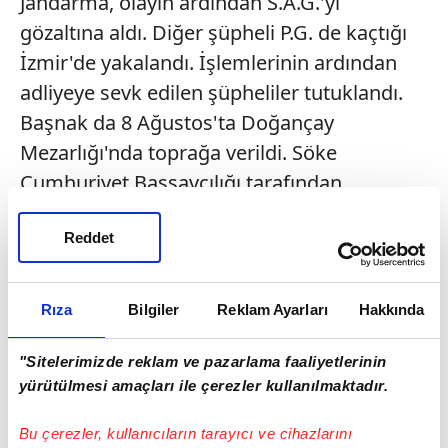
Jandarma, olayın ardından S.A.G.'yi
gözaltına aldı. Diğer şüpheli P.G. de kaçtığı
İzmir'de yakalandı. İşlemlerinin ardından
adliyeye sevk edilen şüpheliler tutuklandı.
Başnak da 8 Ağustos'ta Doğançay
Mezarlığı'nda toprağa verildi. Söke
Cumhuriyet Başsavcılığı tarafından
hazırlanan iddianamede sanık S.A.G.
Reddet
hakkında kasten öldürmeden müebbet
hapis, suça sürüklenen çocuk P.G. hakkında
15 yıla kadar hapis istendi. İddianamede
Rıza
Bilgiler
Reklam Ayarları
Hakkında
ayrıca olayda yaralanan Akyüz'e yönelik
eylemleri nedeniyle P.G. hakkında 4 aya
"Sitelerimizde reklam ve pazarlama faaliyetlerinin
yürütülmesi amaçları ile çerezler kullanılmaktadır.
kadar, S.A.G. hakkında 1 yıla kadar hapis
cezası talep edildi.
Bu çerezler, kullanıcıların tarayıcı ve cihazlarını