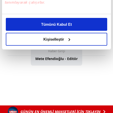
tanımlayarak çalışırlar.
Bu çerezlere izin vermeniz halinde sizlere özel
kişiselleştirilmiş reklamlar sunabilir, sayfalarımızda sizlere
Tümünü Kabul Et
daha iyi reklam deneyimi yaşatabiliriz. Bunu yaparken
amacımızın size daha iyi bir reklam deneyimi sunmak
olduğunu ve sizlere en iyi içerikleri sunabilmek adına
Kişiselleştir
elimizden gelen çabayı gösterdiğimizi ve bu noktada,
reklamların maliyetlerimizi karşılamak noktasında tek gelir
Haber Girişi
kalemimiz olduğunu sizlere hatırlatmak isteriz.
Mete Efendioğlu - Editör
Her halükârda, kullanıcılar, bu çerezlere izin vermedikleri
takdirde, kullanıcılara hedefli reklamlar
gösterilmeyecektir."
Sizlere daha iyi bir hizmet sunabilmek için İnternet
Sitemizde kendimize ve üçüncü kişilere ait çerezler
kullanılmaktadır. Bu çerezler vasıtasıyla çeşitli kişisel
verileriniz işlenmekte olup gerekli olan çerezler bilgi
GÜNÜN EN ÖNEMLİ MANŞETLERİ İÇİN TIKLAYIN