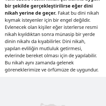
kılınması ve kişiselleştirilmesi ve sizlere yönelik
bir şekilde gerçekleştirilirse eğer dini
reklam/pazarlama faaliyetlerinin yapılması, amaçlarıyla
nikah yerine de geçer.
Fakat bu
dini
nikah
sınırlı olarak açık rızanız dahilinde kullanılacaktır.
kıymak isteyenler için bir engel değildir.
Evlenecek olan kişiler eğer isterlerse resmi
Çerezlere ilişkin tercihlerinizi aşağıda yer alan panel
vasıtasıyla belirleyebilirsiniz. Çerezlere ilişkin detaylı bilgi
nikah kıyıldıktan sonra münasip bir yerde
için Ayarlar butonuna tıklayabilir,
Çerez Bilgilendirme
dinin nikahı da kıyabilirler. Dini nikah,
Metnimizi
ziyaret edebilirsiniz.
yapılan evliliğin mutluluk getirmesi,
evlerinde bereket olması için de yapılabilir.
6698 sayılı Kişisel Verilerin Korunması Kanunu uyarınca
hazırlanmış Aydınlatma Metnimizi okumak ve sitemizde
Bu nikah aynı zamanda gelenek
ilgili mevzuata uygun olarak kullanılan çerezlerle ilgili bilgi
göreneklerimize ve örfümüze de uygundur.
almak için lütfen
tıklayınız
.