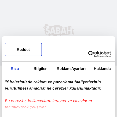
Reddet
Rıza
Bilgiler
Reklam Ayarları
Hakkında
İslam'a göre nikah, kişiler arasında
evlenmeleri için dini olarak bir engeli
"Sitelerimizde reklam ve pazarlama faaliyetlerinin
olmayan ve evlenme ehliyetine sahip olan
yürütülmesi amaçları ile çerezler kullanılmaktadır.
kadın ve erkeğin şahitler huzurunda "Seni
Bu çerezler, kullanıcıların tarayıcı ve cihazlarını
eş olarak kabul ettim" gibi yoruma yani
tanımlayarak çalışırlar.
evlenmeleri üzerinde inkâra olanak