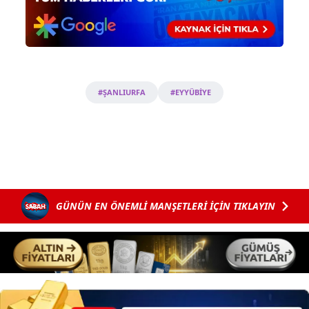
#ŞANLIURFA
#EYYÜBİYE
GÜNÜN EN ÖNEMLİ MANŞETLERİ İÇİN TIKLAYIN