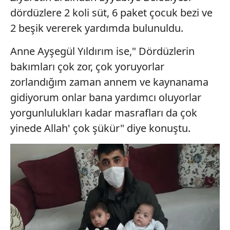
hazırlanmış Aydınlatma Metnimizi okumak ve sitemizde
dördüzlere 2 koli süt, 6 paket çocuk bezi ve
ilgili mevzuata uygun olarak kullanılan çerezlerle ilgili bilgi
2 beşik vererek yardımda bulunuldu.
almak için lütfen
tıklayınız
.
Anne Ayşegül Yıldırım ise," Dördüzlerin
bakımları çok zor, çok yoruyorlar
zorlandığım zaman annem ve kaynanama
gidiyorum onlar bana yardımcı oluyorlar
yorgunlulukları kadar masrafları da çok
yinede Allah' çok şükür" diye konuştu.