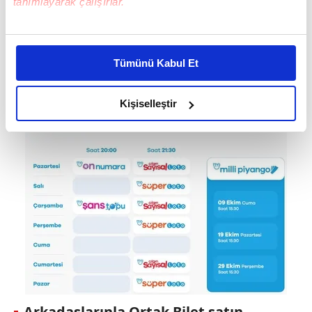
tanımlayarak çalışırlar.
Bu çerezlere izin vermeniz halinde sizlere özel
kişiselleştirilmiş reklamlar sunabilir, sayfalarımızda sizlere
Tümünü Kabul Et
daha iyi reklam deneyimi yaşatabiliriz. Bunu yaparken
amacımızın size daha iyi bir reklam deneyimi sunmak
olduğunu ve sizlere en iyi içerikleri sunabilmek adına
Kişiselleştir
elimizden gelen çabayı gösterdiğimizi ve bu noktada,
reklamların maliyetlerimizi karşılamak noktasında tek gelir
kalemimiz olduğunu sizlere hatırlatmak isteriz.
Her halükârda, kullanıcılar, bu çerezlere izin vermedikleri
takdirde, kullanıcılara hedefli reklamlar
gösterilmeyecektir."
Sizlere daha iyi bir hizmet sunabilmek için İnternet
Sitemizde kendimize ve üçüncü kişilere ait çerezler
kullanılmaktadır. Bu çerezler vasıtasıyla çeşitli kişisel
verileriniz işlenmekte olup gerekli olan çerezler bilgi
Arkadaşlarınla Ortak Bilet satın