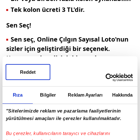
Tek kolon ücreti 3 TL'dir.
Sen Seç!
Sen seç, Online Çılgın Sayısal Loto'nun
sizler için geliştirdiği bir seçenek.
Kuponunu kendisi doldurmak
istemeyenler için geliştirilen bu
Reddet
özellikle, kolon altındaki SEN SEÇ
kutucuğu işaretlenir ve rastgele 6
numara ile şanslı kupon oluşur.
Rıza
Bilgiler
Reklam Ayarları
Hakkında
"Sitelerimizde reklam ve pazarlama faaliyetlerinin
yürütülmesi amaçları ile çerezler kullanılmaktadır.
Bu çerezler, kullanıcıların tarayıcı ve cihazlarını