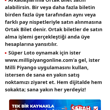
toplumu hizmetlerinin sunulması amacıyla
alabilirsin. Bir veya daha fazla biletin
kullanılmaktadır. Diğer çerezler, sitemizin daha işlevsel
birden fazla üye tarafından aynı veya
kılınması ve kişiselleştirilmesi ve sizlere yönelik
reklam/pazarlama faaliyetlerinin yapılması, amaçlarıyla
farklı pay nispetleriyle satın alınmasına
sınırlı olarak açık rızanız dahilinde kullanılacaktır.
Ortak Bilet denir. Ortak biletler de satın
alma işlemi gerçekleştiği anda üye
Çerezlere ilişkin tercihlerinizi aşağıda yer alan panel
hesaplarına yansıtılır.
vasıtasıyla belirleyebilirsiniz. Çerezlere ilişkin detaylı bilgi
için Ayarlar butonuna tıklayabilir,
Çerez Bilgilendirme
Süper Loto oynamak için ister
Metnimizi
ziyaret edebilirsiniz.
www.millipiyangonline.com'a gel, ister
Milli Piyango uygulamasını kullan,
6698 sayılı Kişisel Verilerin Korunması Kanunu uyarınca
hazırlanmış Aydınlatma Metnimizi okumak ve sitemizde
istersen de sana en yakın satış
ilgili mevzuata uygun olarak kullanılan çerezlerle ilgili bilgi
noktamızı ziyaret et. Hem dijitalde hem
almak için lütfen
tıklayınız
.
sokakta; sana yakın her yerdeyiz!