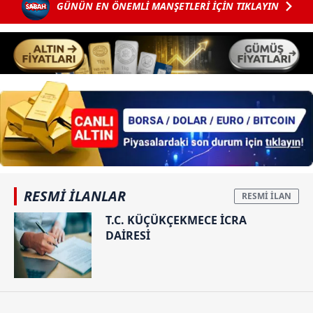
verileriniz işlenmekte olup gerekli olan çerezler bilgi
GÜNÜN EN ÖNEMLİ MANŞETLERİ İÇİN TIKLAYIN
toplumu hizmetlerinin sunulması amacıyla
kullanılmaktadır. Diğer çerezler, sitemizin daha işlevsel
kılınması ve kişiselleştirilmesi ve sizlere yönelik
reklam/pazarlama faaliyetlerinin yapılması, amaçlarıyla
sınırlı olarak açık rızanız dahilinde kullanılacaktır.
Çerezlere ilişkin tercihlerinizi aşağıda yer alan panel
vasıtasıyla belirleyebilirsiniz. Çerezlere ilişkin detaylı bilgi
için Ayarlar butonuna tıklayabilir,
Çerez Bilgilendirme
Metnimizi
ziyaret edebilirsiniz.
RESMİ İLANLAR
6698 sayılı Kişisel Verilerin Korunması Kanunu uyarınca
hazırlanmış Aydınlatma Metnimizi okumak ve sitemizde
T.C. KÜÇÜKÇEKMECE İCRA
DAİRESİ
ilgili mevzuata uygun olarak kullanılan çerezlerle ilgili bilgi
almak için lütfen
tıklayınız
.