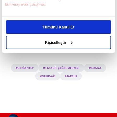
tanımlayarak çalışırlar.
Bu çerezlere izin vermeniz halinde sizlere özel
kişiselleştirilmiş reklamlar sunabilir, sayfalarımızda sizlere
Tümünü Kabul Et
daha iyi reklam deneyimi yaşatabiliriz. Bunu yaparken
amacımızın size daha iyi bir reklam deneyimi sunmak
olduğunu ve sizlere en iyi içerikleri sunabilmek adına
Kişiselleştir
elimizden gelen çabayı gösterdiğimizi ve bu noktada,
reklamların maliyetlerimizi karşılamak noktasında tek gelir
kalemimiz olduğunu sizlere hatırlatmak isteriz.
#GAZİANTEP
#112 ACİL ÇAĞRI MERKEZİ
#ADANA
Her halükârda, kullanıcılar, bu çerezlere izin vermedikleri
#NURDAĞI
#TARSUS
takdirde, kullanıcılara hedefli reklamlar
gösterilmeyecektir."
Sizlere daha iyi bir hizmet sunabilmek için İnternet
Sitemizde kendimize ve üçüncü kişilere ait çerezler
kullanılmaktadır. Bu çerezler vasıtasıyla çeşitli kişisel