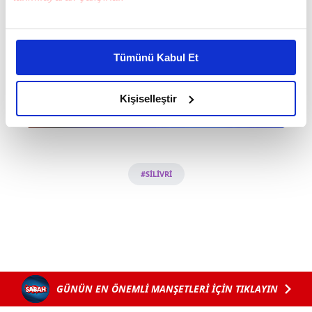
Bu çerezlere izin vermeniz halinde sizlere özel
kişiselleştirilmiş reklamlar sunabilir, sayfalarımızda sizlere
Tümünü Kabul Et
daha iyi reklam deneyimi yaşatabiliriz. Bunu yaparken
amacımızın size daha iyi bir reklam deneyimi sunmak
olduğunu ve sizlere en iyi içerikleri sunabilmek adına
Kişiselleştir
elimizden gelen çabayı gösterdiğimizi ve bu noktada,
reklamların maliyetlerimizi karşılamak noktasında tek gelir
kalemimiz olduğunu sizlere hatırlatmak isteriz.
#SİLİVRİ
Her halükârda, kullanıcılar, bu çerezlere izin vermedikleri
takdirde, kullanıcılara hedefli reklamlar
gösterilmeyecektir."
Sizlere daha iyi bir hizmet sunabilmek için İnternet
Sitemizde kendimize ve üçüncü kişilere ait çerezler
kullanılmaktadır. Bu çerezler vasıtasıyla çeşitli kişisel
GÜNÜN EN ÖNEMLİ MANŞETLERİ İÇİN TIKLAYIN
verileriniz işlenmekte olup gerekli olan çerezler bilgi