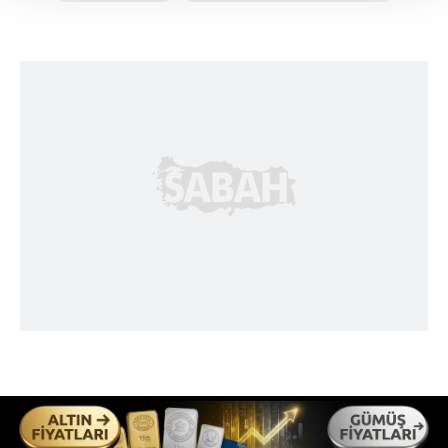
Her halükârda, kullanıcılar, bu çerezlere izin vermedikleri
takdirde, kullanıcılara hedefli reklamlar
gösterilmeyecektir."
Sizlere daha iyi bir hizmet sunabilmek için İnternet
Sitemizde kendimize ve üçüncü kişilere ait çerezler
kullanılmaktadır. Bu çerezler vasıtasıyla çeşitli kişisel
verileriniz işlenmekte olup gerekli olan çerezler bilgi
toplumu hizmetlerinin sunulması amacıyla
kullanılmaktadır. Diğer çerezler, sitemizin daha işlevsel
kılınması ve kişiselleştirilmesi ve sizlere yönelik
reklam/pazarlama faaliyetlerinin yapılması, amaçlarıyla
sınırlı olarak açık rızanız dahilinde kullanılacaktır.
Çerezlere ilişkin tercihlerinizi aşağıda yer alan panel
vasıtasıyla belirleyebilirsiniz. Çerezlere ilişkin detaylı bilgi
için Ayarlar butonuna tıklayabilir,
Çerez Bilgilendirme
Metnimizi
ziyaret edebilirsiniz.