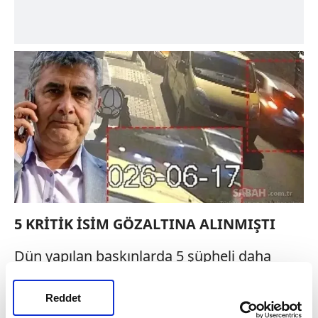
5 KRİTİK İSİM GÖZALTINA ALINMIŞTI
Dün yapılan baskınlarda 5 şüpheli daha
gözaltına alınmıştı. Yakalanan 5 şüpheliden
4'ünün Karaal'ın kaçırılmasında yer alan
Reddet