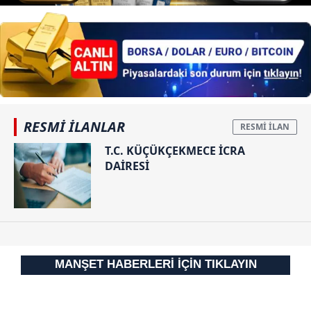
6698 sayılı Kişisel Verilerin Korunması Kanunu uyarınca
hazırlanmış Aydınlatma Metnimizi okumak ve sitemizde
ilgili mevzuata uygun olarak kullanılan çerezlerle ilgili bilgi
almak için lütfen
tıklayınız
.
RESMİ İLANLAR
T.C. KÜÇÜKÇEKMECE İCRA
DAİRESİ
MANŞET HABERLERİ İÇİN TIKLAYIN