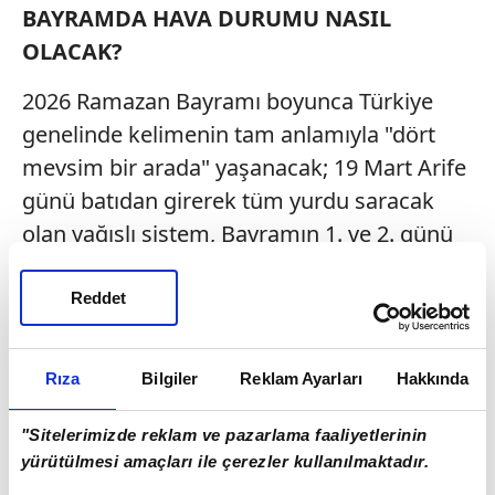
BAYRAMDA HAVA DURUMU NASIL
OLACAK?
2026 Ramazan Bayramı boyunca Türkiye
genelinde kelimenin tam anlamıyla "dört
mevsim bir arada" yaşanacak; 19 Mart Arife
günü batıdan girerek tüm yurdu saracak
olan yağışlı sistem, Bayramın 1. ve 2. günü
(20-21 Mart) etkisini iyice artırarak özellikle
İç Anadolu ve Akdeniz hattında kuvvetli
Reddet
sağanaklara, Doğu Anadolu'nun yüksek
kesimlerinde (Erzurum, Kars, Ardahan) ise
Rıza
Bilgiler
Reklam Ayarları
Hakkında
yer yer yoğun kar yağışlarına neden olacak.
Bayramın son günü olan 22 Mart Pazar
"Sitelerimizde reklam ve pazarlama faaliyetlerinin
itibarıyla yağışlar batı bölgelerimizi terk
yürütülmesi amaçları ile çerezler kullanılmaktadır.