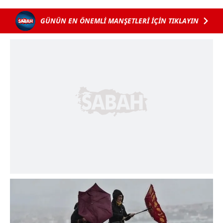
GÜNÜN EN ÖNEMLİ MANŞETLERİ İÇİN TIKLAYIN