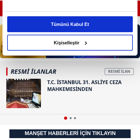
GÜNÜN EN ÖNEMLİ MANŞETLERİ İÇİN TIKLAYIN
Bu çerezlere izin vermeniz halinde sizlere özel
kişiselleştirilmiş reklamlar sunabilir, sayfalarımızda sizlere
Tümünü Kabul Et
daha iyi reklam deneyimi yaşatabiliriz. Bunu yaparken
amacımızın size daha iyi bir reklam deneyimi sunmak
olduğunu ve sizlere en iyi içerikleri sunabilmek adına
Kişiselleştir
elimizden gelen çabayı gösterdiğimizi ve bu noktada,
reklamların maliyetlerimizi karşılamak noktasında tek gelir
kalemimiz olduğunu sizlere hatırlatmak isteriz.
RESMİ İLANLAR
Her halükârda, kullanıcılar, bu çerezlere izin vermedikleri
T.C. İSTANBUL 31. ASLİYE CEZA
takdirde, kullanıcılara hedefli reklamlar
MAHKEMESİNDEN
gösterilmeyecektir."
Sizlere daha iyi bir hizmet sunabilmek için İnternet
Sitemizde kendimize ve üçüncü kişilere ait çerezler
kullanılmaktadır. Bu çerezler vasıtasıyla çeşitli kişisel
verileriniz işlenmekte olup gerekli olan çerezler bilgi
MANŞET HABERLERİ İÇİN TIKLAYIN
toplumu hizmetlerinin sunulması amacıyla