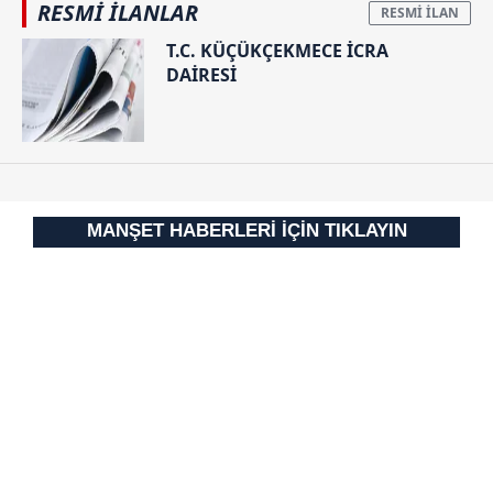
RESMİ İLANLAR
Çerezlere ilişkin tercihlerinizi aşağıda yer alan panel
T.C. KÜÇÜKÇEKMECE İCRA
vasıtasıyla belirleyebilirsiniz. Çerezlere ilişkin detaylı bilgi
DAİRESİ
için Ayarlar butonuna tıklayabilir,
Çerez Bilgilendirme
Metnimizi
ziyaret edebilirsiniz.
6698 sayılı Kişisel Verilerin Korunması Kanunu uyarınca
hazırlanmış Aydınlatma Metnimizi okumak ve sitemizde
ilgili mevzuata uygun olarak kullanılan çerezlerle ilgili bilgi
MANŞET HABERLERİ İÇİN TIKLAYIN
almak için lütfen
tıklayınız
.