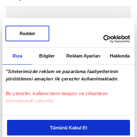
Reddet
Rıza
Bilgiler
Reklam Ayarları
Hakkında
"Sitelerimizde reklam ve pazarlama faaliyetlerinin
yürütülmesi amaçları ile çerezler kullanılmaktadır.
Bu çerezler, kullanıcıların tarayıcı ve cihazlarını
tanımlayarak çalışırlar.
Bu çerezlere izin vermeniz halinde sizlere özel
kişiselleştirilmiş reklamlar sunabilir, sayfalarımızda sizlere
Tümünü Kabul Et
daha iyi reklam deneyimi yaşatabiliriz. Bunu yaparken