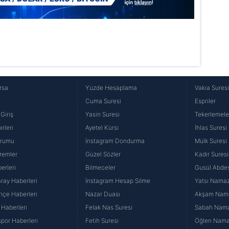
rsa
Yüzde Hesaplama
Vakıa Sures
Cuma Suresi
Espriler
Giriş
Yasin Suresi
Tekerlemele
rleri
Ayetel Kürsi
İhlas Suresi
urumu
İnstagram Dondurma
Mülk Suresi
remler
Güzel Sözler
Kadir Suresi
erleri
Bilmeceler
Gusül Abdes
ray Haberleri
İnstagram Hesap Silme
Yatsı Namazı
hçe Haberleri
Nazar Duası
Akşam Namaz
 Haberleri
Felak Nas Suresi
Sabah Namaz
por Haberleri
Fetih Suresi
Öğlen Namazı