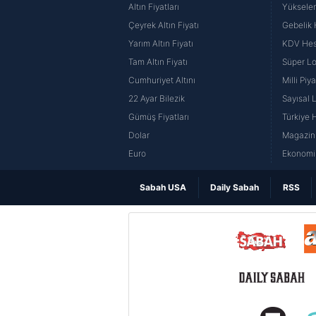
Altın Fiyatları
Yüksele
Çeyrek Altın Fiyatı
Gebelik
Yarım Altın Fiyatı
KDV He
Tam Altın Fiyatı
Süper Lo
Cumhuriyet Altını
Milli Pi
22 Ayar Bilezik
Sayısal 
Gümüş Fiyatları
Türkiye H
Dolar
Magazin 
Euro
Ekonomi 
Sabah USA
Daily Sabah
RSS