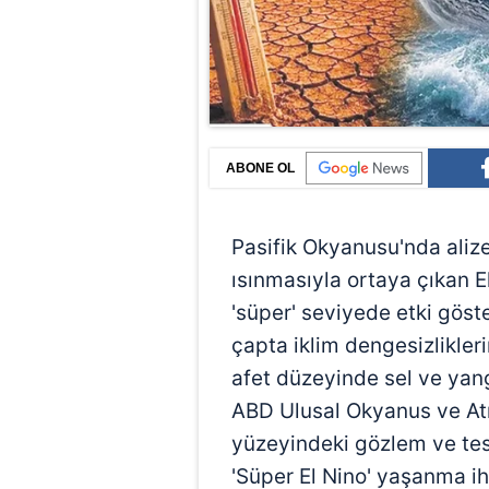
ABONE OL
Pasifik Okyanusu'nda alize
ısınmasıyla ortaya çıkan El
'süper' seviyede etki göst
çapta iklim dengesizlikler
afet düzeyinde sel ve yang
ABD Ulusal Okyanus ve At
yüzeyindeki gözlem ve te
'Süper El Nino' yaşanma ih