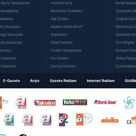
n Burç Hesaplama
Hotmail Giriş
İkindi Namaz
 Hesaplama
Metrobüs Durakları
Günaydın Me
saplama
Aşk Sözleri
Doğum Günü
to Sonuçları
Abdest Nasıl Alınır?
Marmaray Du
yango Sonuçları
Atasözleri
Saatlerin A
Loto Sonuçları
Erkek İsimleri
Dini Bilgiler
aritası
Yüzde Hesaplama
Esmaül Hüs
Haberleri
Kız İsimleri
İstiklal Marş
Haberleri
Dünya Haritası
Cuma Mesaj
E-Gazete
Arşiv
Gazete Reklam
Internet Reklam
Gizlili