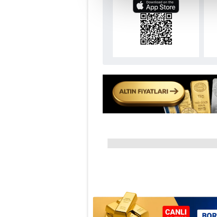
çerezler vasıtasıyla çeşitli kiş
amacıyla kullanılmaktadır. Diğer
reklam/pazarlama faaliyetlerinin
Çerezlere ilişkin tercihlerinizi 
butonuna tıklayabilir,
Çerez Bi
6698 sayılı Kişisel Verilerin 
mevzuata uygun olarak kullanılan