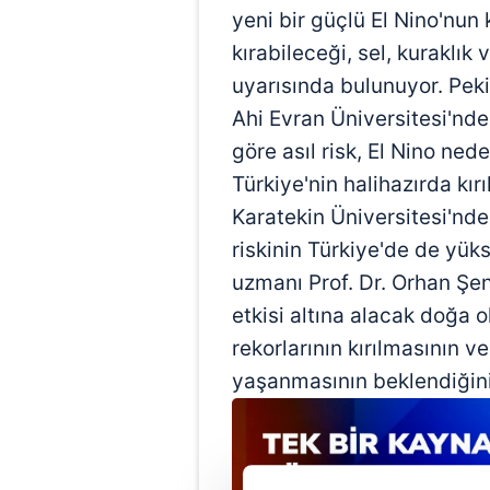
yeni bir güçlü El Nino'nun 
kırabileceği, sel, kuraklık 
uyarısında bulunuyor. Peki
Ahi Evran Üniversitesi'nd
göre asıl risk, El Nino nede
Türkiye'nin halihazırda kır
Karatekin Üniversitesi'nd
riskinin Türkiye'de de yük
uzmanı Prof. Dr. Orhan Şe
etkisi altına alacak doğa ol
rekorlarının kırılmasının v
yaşanmasının beklendiğini