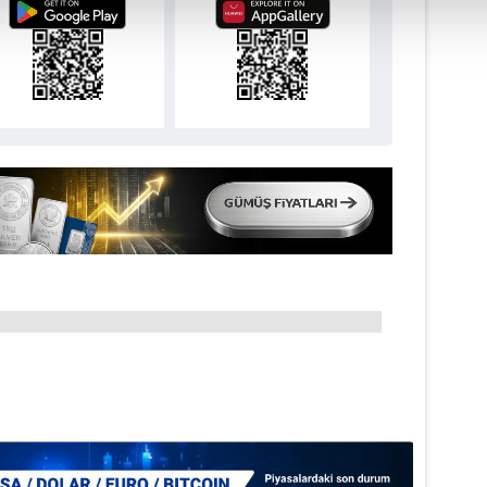
isel verileriniz işlenmekte olup gerekli olan çerezler bilgi toplum
 çerezler, sitemizin daha işlevsel kılınması ve kişiselleştirilmes
 yapılması, amaçlarıyla sınırlı olarak açık rızanız dahilinde kulla
aşağıda yer alan panel vasıtasıyla belirleyebilirsiniz. Çerezlere iliş
lgilendirme Metnimizi
ziyaret edebilirsiniz.
Korunması Kanunu uyarınca hazırlanmış Aydınlatma Metnimizi okum
 çerezlerle ilgili bilgi almak için lütfen
tıklayınız
.