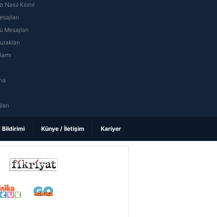
ı Nasıl Kılınır
sajları
 Mesajları
rakları
nlamı
na
ı
ları
k Bildirimi
Künye / İletişim
Kariyer