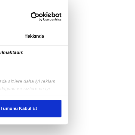
Hakkında
ılmaktadır.
ızda sizlere daha iyi reklam
duğunu ve sizlere en iyi
liyetlerimizi karşılamak
Tümünü Kabul Et
ar gösterilmeyecektir."
çerezler kullanılmaktadır. Bu