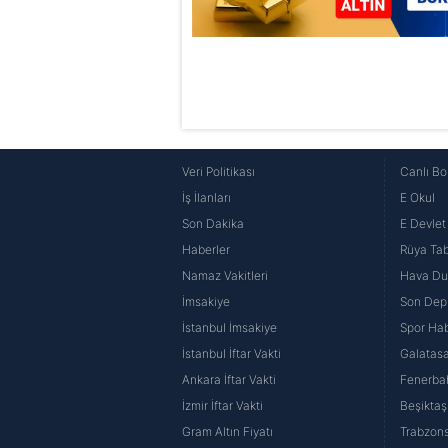
Veri Politikası
Canlı Bo
İş İlanları
E Okul
Son Dakika
E Devlet 
Haberler
Rüya Tabi
Namaz Vakitleri
Hava D
İmsakiye
Son Dep
İstanbul İmsakiye
Spor Hab
İstanbul İftar Vakti
Galatasa
Ankara İftar Vakti
Fenerba
İzmir İftar Vakti
Beşiktaş
Gram Altın Fiyatı
Trabzons