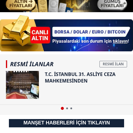
6698 sayılı Kişisel Verilerin Korunması Kanunu uyarınca
hazırlanmış Aydınlatma Metnimizi okumak ve sitemizde
ilgili mevzuata uygun olarak kullanılan çerezlerle ilgili bilgi
almak için lütfen
tıklayınız
.
RESMİ İLANLAR
T.C. İSTANBUL 31. ASLİYE CEZA
MAHKEMESİNDEN
MANŞET HABERLERİ İÇİN TIKLAYIN