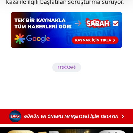
kaza ile ilgili başlatılan soruşturma sürüyor.
Her halükârda, kullanıcılar, bu çerezlere izin vermedikleri
takdirde, kullanıcılara hedefli reklamlar
gösterilmeyecektir."
Sizlere daha iyi bir hizmet sunabilmek için İnternet
Sitemizde kendimize ve üçüncü kişilere ait çerezler
kullanılmaktadır. Bu çerezler vasıtasıyla çeşitli kişisel
verileriniz işlenmekte olup gerekli olan çerezler bilgi
toplumu hizmetlerinin sunulması amacıyla
#TEKİRDAĞ
kullanılmaktadır. Diğer çerezler, sitemizin daha işlevsel
kılınması ve kişiselleştirilmesi ve sizlere yönelik
reklam/pazarlama faaliyetlerinin yapılması, amaçlarıyla
sınırlı olarak açık rızanız dahilinde kullanılacaktır.
Çerezlere ilişkin tercihlerinizi aşağıda yer alan panel
vasıtasıyla belirleyebilirsiniz. Çerezlere ilişkin detaylı bilgi
GÜNÜN EN ÖNEMLİ MANŞETLERİ İÇİN TIKLAYIN
için Ayarlar butonuna tıklayabilir,
Çerez Bilgilendirme
Metnimizi
ziyaret edebilirsiniz.