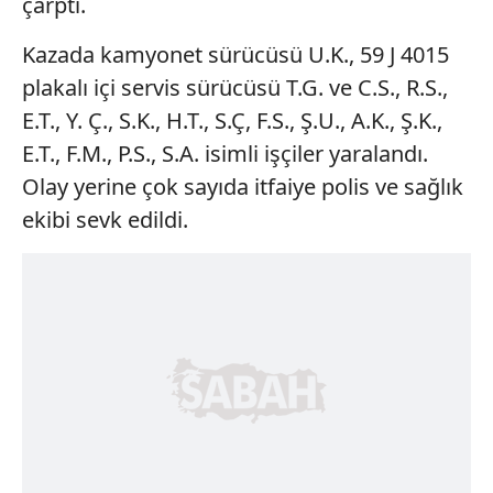
çarptı.
Kazada kamyonet sürücüsü U.K., 59 J 4015
plakalı içi servis sürücüsü T.G. ve C.S., R.S.,
E.T., Y. Ç., S.K., H.T., S.Ç, F.S., Ş.U., A.K., Ş.K.,
E.T., F.M., P.S., S.A. isimli işçiler yaralandı.
Olay yerine çok sayıda itfaiye polis ve sağlık
ekibi sevk edildi.