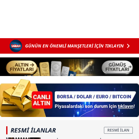
GÜNÜN EN ÖNEMLİ MANŞETLERİ İÇİN TIKLAYIN
RESMİ İLANLAR