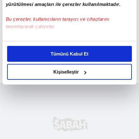
yürütülmesi amaçları ile çerezler kullanılmaktadır.
Bu çerezler, kullanıcıların tarayıcı ve cihazlarını
tanımlayarak çalışırlar.
Bu çerezlere izin vermeniz halinde sizlere özel
kişiselleştirilmiş reklamlar sunabilir, sayfalarımızda sizlere
Tümünü Kabul Et
daha iyi reklam deneyimi yaşatabiliriz. Bunu yaparken
amacımızın size daha iyi bir reklam deneyimi sunmak
olduğunu ve sizlere en iyi içerikleri sunabilmek adına
Kişiselleştir
elimizden gelen çabayı gösterdiğimizi ve bu noktada,
reklamların maliyetlerimizi karşılamak noktasında tek gelir
kalemimiz olduğunu sizlere hatırlatmak isteriz.
Her halükârda, kullanıcılar, bu çerezlere izin vermedikleri
takdirde, kullanıcılara hedefli reklamlar
gösterilmeyecektir."
Sizlere daha iyi bir hizmet sunabilmek için İnternet