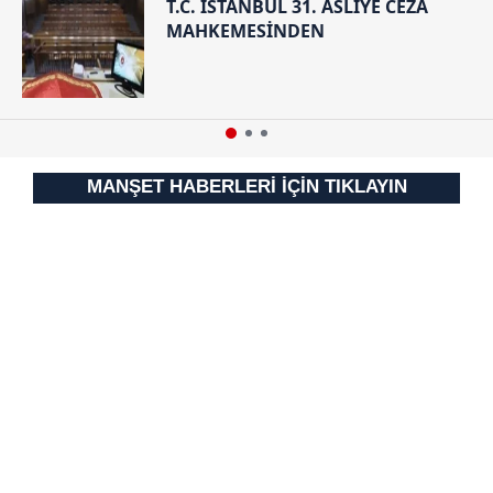
T.C. İSTANBUL 31. ASLİYE CEZA
MAHKEMESİNDEN
MANŞET HABERLERİ İÇİN TIKLAYIN