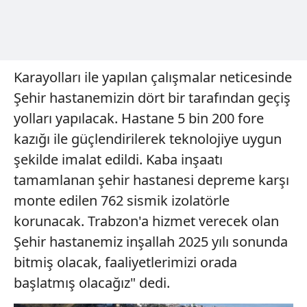
Sitemizde kendimize ve üçüncü kişilere ait çerezler
kullanılmaktadır. Bu çerezler vasıtasıyla çeşitli kişisel
verileriniz işlenmekte olup gerekli olan çerezler bilgi
toplumu hizmetlerinin sunulması amacıyla
Karayolları ile yapılan çalışmalar neticesinde
kullanılmaktadır. Diğer çerezler, sitemizin daha işlevsel
Şehir hastanemizin dört bir tarafından geçiş
kılınması ve kişiselleştirilmesi ve sizlere yönelik
reklam/pazarlama faaliyetlerinin yapılması, amaçlarıyla
yolları yapılacak. Hastane 5 bin 200 fore
sınırlı olarak açık rızanız dahilinde kullanılacaktır.
kazığı ile güçlendirilerek teknolojiye uygun
şekilde imalat edildi. Kaba inşaatı
Çerezlere ilişkin tercihlerinizi aşağıda yer alan panel
tamamlanan şehir hastanesi depreme karşı
vasıtasıyla belirleyebilirsiniz. Çerezlere ilişkin detaylı bilgi
için Ayarlar butonuna tıklayabilir,
Çerez Bilgilendirme
monte edilen 762 sismik izolatörle
Metnimizi
ziyaret edebilirsiniz.
korunacak. Trabzon'a hizmet verecek olan
Şehir hastanemiz inşallah 2025 yılı sonunda
6698 sayılı Kişisel Verilerin Korunması Kanunu uyarınca
bitmiş olacak, faaliyetlerimizi orada
hazırlanmış Aydınlatma Metnimizi okumak ve sitemizde
ilgili mevzuata uygun olarak kullanılan çerezlerle ilgili bilgi
başlatmış olacağız" dedi.
almak için lütfen
tıklayınız
.