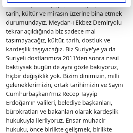
elimizden gelen çabayı gösterdiğimizi ve bu noktada,
realizmin, kardeşliğin, dostluğun, ortak
reklamların maliyetlerimizi karşılamak noktasında tek gelir
tarih, kültür ve mirasın üzerine bina etmek
kalemimiz olduğunu sizlere hatırlatmak isteriz.
durumundayız. Meydan-ı Ekbez Demiryolu
tekrar açıldığında biz sadece mal
Her halükârda, kullanıcılar, bu çerezlere izin vermedikleri
takdirde, kullanıcılara hedefli reklamlar
taşımayacağız, kültür, tarih, dostluk ve
gösterilmeyecektir."
kardeşlik taşıyacağız. Biz Suriye'ye ya da
Suriyeli dostlarımıza 2011'den sonra nasıl
Sizlere daha iyi bir hizmet sunabilmek için İnternet
baktıysak bugün de aynı gözle bakıyoruz,
Sitemizde kendimize ve üçüncü kişilere ait çerezler
kullanılmaktadır. Bu çerezler vasıtasıyla çeşitli kişisel
hiçbir değişiklik yok. Bizim dinimizin, milli
verileriniz işlenmekte olup gerekli olan çerezler bilgi
geleneklerimizin, ortak tarihimizin ve Sayın
toplumu hizmetlerinin sunulması amacıyla
Cumhurbaşkanı'mız Recep Tayyip
kullanılmaktadır. Diğer çerezler, sitemizin daha işlevsel
Erdoğan'ın valileri, belediye başkanları,
kılınması ve kişiselleştirilmesi ve sizlere yönelik
reklam/pazarlama faaliyetlerinin yapılması, amaçlarıyla
bürokratları ve bakanları olarak kardeşlik
sınırlı olarak açık rızanız dahilinde kullanılacaktır.
hukukuyla ilerliyoruz. Ensar muhacir
hukuku, önce birlikte gelişmek, birlikte
Çerezlere ilişkin tercihlerinizi aşağıda yer alan panel