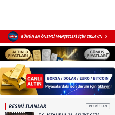
GÜNÜN EN ÖNEMLİ MANŞETLERİ İÇİN TIKLAYIN
RESMİ İLANLAR
T.C. İSTANBUL 31. ASLİYE CEZA