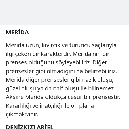
Çerezlere ilişkin tercihlerinizi aşağıda yer alan panel
vasıtasıyla belirleyebilirsiniz. Çerezlere ilişkin detaylı bilgi
için Ayarlar butonuna tıklayabilir,
Çerez Bilgilendirme
Metnimizi
ziyaret edebilirsiniz.
MERİDA
6698 sayılı Kişisel Verilerin Korunması Kanunu uyarınca
Merida uzun, kıvırcık ve turuncu saçlarıyla
hazırlanmış Aydınlatma Metnimizi okumak ve sitemizde
ilgili mevzuata uygun olarak kullanılan çerezlerle ilgili bilgi
ilgi çeken bir karakterdir. Merida'nın bir
almak için lütfen
tıklayınız
.
prenses olduğunu söyleyebiliriz. Diğer
prensesler gibi olmadığını da belirtebiliriz.
Merida diğer prensesler gibi nazik oluşu,
güzel oluşu ya da naif oluşu ile bilinemez.
Aksine Merida oldukça cesur bir prensestir.
Kararlılığı ve inatçılığı ile ön plana
çıkmaktadır.
DENİZKIZI ARİEL