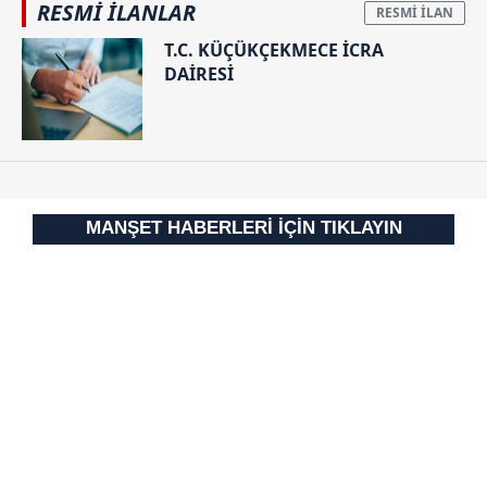
RESMİ İLANLAR
Çerezlere ilişkin tercihlerinizi aşağıda yer alan panel
T.C. KÜÇÜKÇEKMECE İCRA
vasıtasıyla belirleyebilirsiniz. Çerezlere ilişkin detaylı bilgi
DAİRESİ
için Ayarlar butonuna tıklayabilir,
Çerez Bilgilendirme
Metnimizi
ziyaret edebilirsiniz.
6698 sayılı Kişisel Verilerin Korunması Kanunu uyarınca
hazırlanmış Aydınlatma Metnimizi okumak ve sitemizde
ilgili mevzuata uygun olarak kullanılan çerezlerle ilgili bilgi
MANŞET HABERLERİ İÇİN TIKLAYIN
almak için lütfen
tıklayınız
.