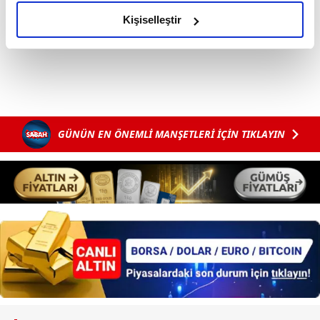
amacımızın size daha iyi bir reklam deneyimi sunmak
#ALMANYA
#BERLİN
olduğunu ve sizlere en iyi içerikleri sunabilmek adına
Kişiselleştir
elimizden gelen çabayı gösterdiğimizi ve bu noktada,
reklamların maliyetlerimizi karşılamak noktasında tek gelir
kalemimiz olduğunu sizlere hatırlatmak isteriz.
Her halükârda, kullanıcılar, bu çerezlere izin vermedikleri
takdirde, kullanıcılara hedefli reklamlar
GÜNÜN EN ÖNEMLİ MANŞETLERİ İÇİN TIKLAYIN
gösterilmeyecektir."
Sizlere daha iyi bir hizmet sunabilmek için İnternet
Sitemizde kendimize ve üçüncü kişilere ait çerezler
kullanılmaktadır. Bu çerezler vasıtasıyla çeşitli kişisel
verileriniz işlenmekte olup gerekli olan çerezler bilgi
toplumu hizmetlerinin sunulması amacıyla
kullanılmaktadır. Diğer çerezler, sitemizin daha işlevsel
kılınması ve kişiselleştirilmesi ve sizlere yönelik
reklam/pazarlama faaliyetlerinin yapılması, amaçlarıyla
sınırlı olarak açık rızanız dahilinde kullanılacaktır.