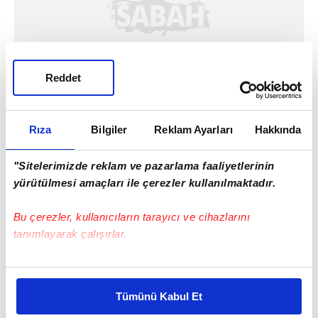
Reddet
Rıza
Bilgiler
Reklam Ayarları
Hakkında
"Sitelerimizde reklam ve pazarlama faaliyetlerinin
yürütülmesi amaçları ile çerezler kullanılmaktadır.
Bu çerezler, kullanıcıların tarayıcı ve cihazlarını
tanımlayarak çalışırlar.
Haber Girişi
Bu çerezlere izin vermeniz halinde sizlere özel
Mete Efendioğlu - Editör
kişiselleştirilmiş reklamlar sunabilir, sayfalarımızda sizlere
Tümünü Kabul Et
daha iyi reklam deneyimi yaşatabiliriz. Bunu yaparken