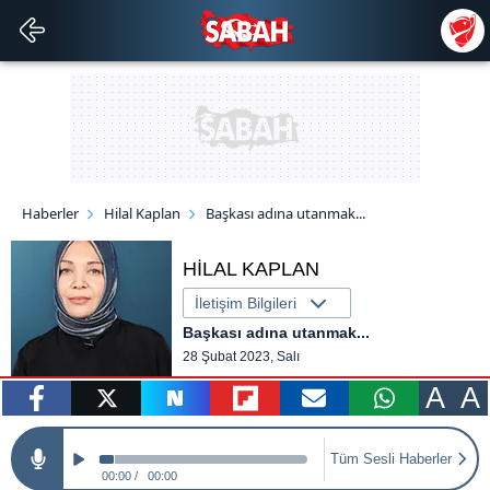
Haberler
Hilal Kaplan
Başkası adına utanmak...
HİLAL KAPLAN
İletişim Bilgileri
Başkası adına utanmak...
28 Şubat 2023, Salı
A
A
paylaş
tweetle
paylaş
paylaş
paylaş
yazara
Tüm Sesli Haberler
gönder
00:00
00:00