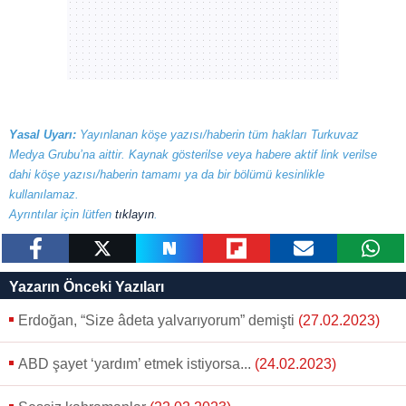
Yasal Uyarı:
Yayınlanan köşe yazısı/haberin tüm hakları Turkuvaz
Medya Grubu’na aittir. Kaynak gösterilse veya habere aktif link verilse
dahi köşe yazısı/haberin tamamı ya da bir bölümü kesinlikle
kullanılamaz.
Ayrıntılar için lütfen
tıklayın
.
paylaş
tweetle
paylaş
paylaş
paylaş
yazara
Yazarın Önceki Yazıları
gönder
Erdoğan, “Size âdeta yalvarıyorum” demişti
(27.02.2023)
ABD şayet ‘yardım’ etmek istiyorsa...
(24.02.2023)