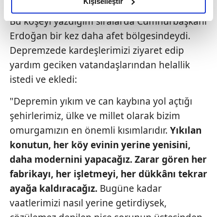
olduğunu ve sizlere en iyi içerikleri sunabilmek adına
Kişiselleştir
elimizden gelen çabayı gösterdiğimizi ve bu noktada,
Bu köşeyi yazdığım sıralarda Cumhurbaşkanı
reklamların maliyetlerimizi karşılamak noktasında tek gelir
Erdoğan bir kez daha afet bölgesindeydi.
kalemimiz olduğunu sizlere hatırlatmak isteriz.
Depremzede kardeşlerimizi ziyaret edip
Her halükârda, kullanıcılar, bu çerezlere izin vermedikleri
yardım geciken vatandaşlarından helallik
takdirde, kullanıcılara hedefli reklamlar
istedi ve ekledi:
gösterilmeyecektir."
"Depremin yıkım ve can kaybına yol açtığı
Sizlere daha iyi bir hizmet sunabilmek için İnternet
şehirlerimiz, ülke ve millet olarak bizim
Sitemizde kendimize ve üçüncü kişilere ait çerezler
kullanılmaktadır. Bu çerezler vasıtasıyla çeşitli kişisel
omurgamızın en önemli kısımlarıdır.
Yıkılan
verileriniz işlenmekte olup gerekli olan çerezler bilgi
konutun, her köy evinin yerine yenisini,
toplumu hizmetlerinin sunulması amacıyla
daha modernini yapacağız. Zarar gören
her
kullanılmaktadır. Diğer çerezler, sitemizin daha işlevsel
fabrikayı, her işletmeyi, her dükkânı
tekrar
kılınması ve kişiselleştirilmesi ve sizlere yönelik
reklam/pazarlama faaliyetlerinin yapılması, amaçlarıyla
ayağa kaldıracağız.
Bugüne kadar
sınırlı olarak açık rızanız dahilinde kullanılacaktır.
vaatlerimizi nasıl yerine getirdiysek,