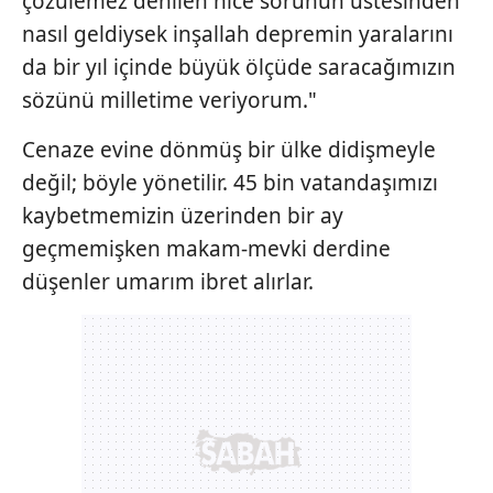
çözülemez denilen nice sorunun üstesinden
Çerezlere ilişkin tercihlerinizi aşağıda yer alan panel
nasıl geldiysek inşallah depremin yaralarını
vasıtasıyla belirleyebilirsiniz. Çerezlere ilişkin detaylı bilgi
için Ayarlar butonuna tıklayabilir,
Çerez Bilgilendirme
da bir yıl içinde büyük ölçüde saracağımızın
Metnimizi
ziyaret edebilirsiniz.
sözünü milletime veriyorum."
6698 sayılı Kişisel Verilerin Korunması Kanunu uyarınca
Cenaze evine dönmüş bir ülke didişmeyle
hazırlanmış Aydınlatma Metnimizi okumak ve sitemizde
değil; böyle yönetilir. 45 bin vatandaşımızı
ilgili mevzuata uygun olarak kullanılan çerezlerle ilgili bilgi
kaybetmemizin üzerinden bir ay
almak için lütfen
tıklayınız
.
geçmemişken makam-mevki derdine
düşenler umarım ibret alırlar.