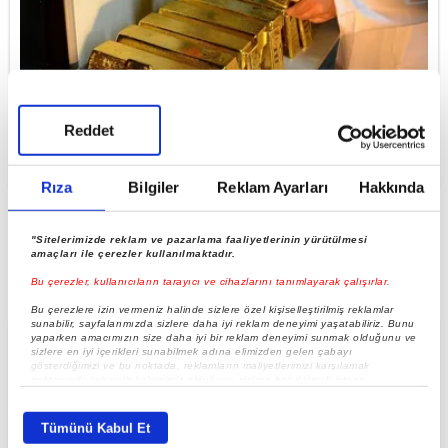
Reddet
Çin Merkez Bankası'ndan rekor altın alımı!
Rıza
Bilgiler
Reklam Ayarları
Hakkında
"Sitelerimizde reklam ve pazarlama faaliyetlerinin yürütülmesi
amaçları ile çerezler kullanılmaktadır.
Bu çerezler, kullanıcıların tarayıcı ve cihazlarını tanımlayarak çalışırlar.
Bu çerezlere izin vermeniz halinde sizlere özel kişiselleştirilmiş reklamlar
sunabilir, sayfalarımızda sizlere daha iyi reklam deneyimi yaşatabiliriz. Bunu
yaparken amacımızın size daha iyi bir reklam deneyimi sunmak olduğunu ve
sizlere en iyi içerikleri sunabilmek adına elimizden gelen çabayı
gösterdiğimizi ve bu noktada, reklamların maliyetlerimizi karşılamak
noktasında tek gelir kalemimiz olduğunu sizlere hatırlatmak isteriz.
Her halükârda, kullanıcılar, bu çerezlere izin vermedikleri takdirde,
kullanıcılara hedefli reklamlar gösterilmeyecektir."
Tümünü Kabul Et