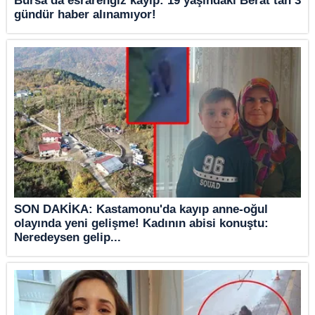
Bursa’da esrarengiz kayıp: 19 yaşındaki Berat’tan 3
gündür haber alınamıyor!
SON DAKİKA: Kastamonu'da kayıp anne-oğul
olayında yeni gelişme! Kadının abisi konuştu:
Neredeysen gelip...