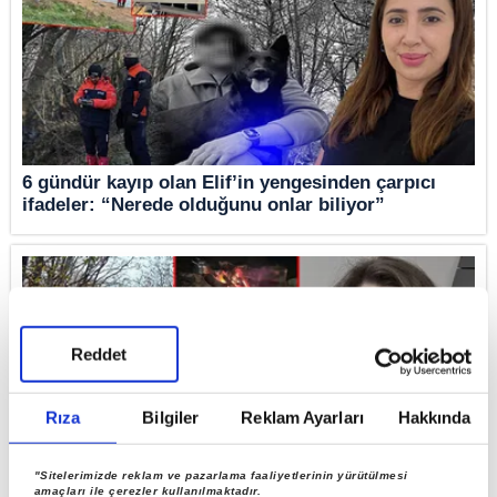
6 gündür kayıp olan Elif’in yengesinden çarpıcı
ifadeler: “Nerede olduğunu onlar biliyor”
Reddet
Rıza
Bilgiler
Reklam Ayarları
Hakkında
"Sitelerimizde reklam ve pazarlama faaliyetlerinin yürütülmesi
amaçları ile çerezler kullanılmaktadır.