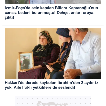
İzmir-Foça'da sele kapılan Bülent Kaptanoğlu'nun
cansız bedeni bulunmuştu! Dehşet anları oraya
çıktı!
Hakkari'de derede kaybolan İbrahim’den 3 aydır iz
yok: Aile Iraklı yetkililere de seslendi!