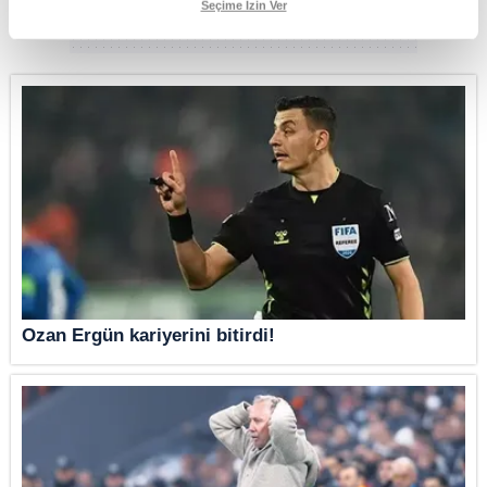
Seçime İzin Ver
rızanız dahilinde kullanılacaktır.
Çerezlere ilişkin tercihlerinizi aşağıda yer alan panel vasıtasıyla
belirleyebilirsiniz. Çerezlere ilişkin detaylı bilgi için Ayarlar butonuna
tıklayabilir,
Çerez Bilgilendirme Metnimizi
ziyaret edebilirsiniz.
6698 sayılı Kişisel Verilerin Korunması Kanunu uyarınca hazırlanmış
Aydınlatma Metnimizi okumak ve sitemizde ilgili mevzuata uygun olarak
kullanılan çerezlerle ilgili bilgi almak için lütfen
tıklayınız
.
Ozan Ergün kariyerini bitirdi!