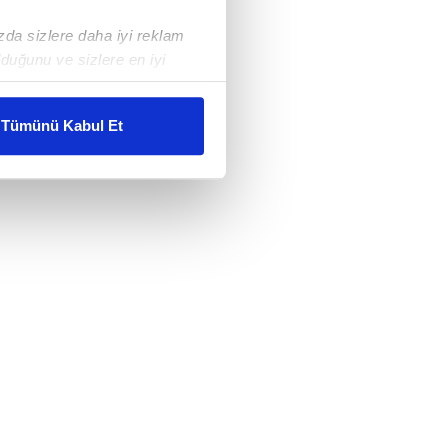
ızda sizlere daha iyi reklam
duğunu ve sizlere en iyi
liyetlerimizi karşılamak
Tümünü Kabul Et
ar gösterilmeyecektir."
çerezler kullanılmaktadır. Bu
u hizmetlerinin sunulması
i ve sizlere yönelik
nılacaktır.
kin detaylı bilgi için Ayarlar
ak ve sitemizde ilgili