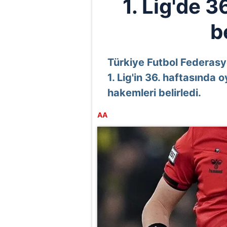
1. Lig'de 3
b
Türkiye Futbol Federas
1. Lig'in 36. haftasınd
hakemleri belirledi.
AA