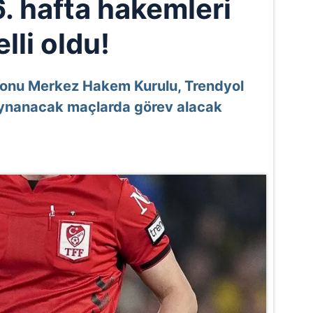
6. hafta hakemleri
elli oldu!
yonu Merkez Hakem Kurulu, Trendyol
a oynanacak maçlarda görev alacak