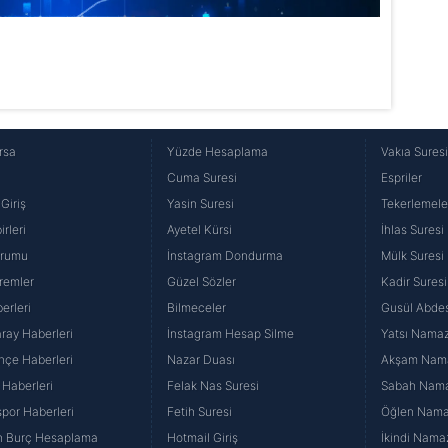
rsa
Yüzde Hesaplama
Vakıa Sures
Cuma Suresi
Espriler
Giriş
Yasin Suresi
Tekerlemele
rleri
Ayetel Kürsi
İhlas Suresi
urumu
İnstagram Dondurma
Mülk Suresi
remler
Güzel Sözler
Kadir Suresi
erleri
Bilmeceler
Gusül Abdes
ray Haberleri
İnstagram Hesap Silme
Yatsı Namazı
hçe Haberleri
Nazar Duası
Akşam Namaz
 Haberleri
Felak Nas Suresi
Sabah Namaz
por Haberleri
Fetih Suresi
Öğlen Namazı
n Burç Hesaplama
Hotmail Giriş
İkindi Namaz