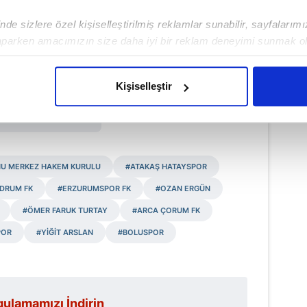
de sizlere özel kişiselleştirilmiş reklamlar sunabilir, sayfalarım
aparken amacımızın size daha iyi bir reklam deneyimi sunmak ol
imizden gelen çabayı gösterdiğimizi ve bu noktada, reklamların ma
olduğunu sizlere hatırlatmak isteriz.
Kişiselleştir
Haber Girişi
çerezlere izin vermedikleri takdirde, kullanıcılara hedefli reklaml
Aytunç Akın - Editör
abilmek için İnternet Sitemizde kendimize ve üçüncü kişilere ait 
isel verileriniz işlenmekte olup gerekli olan çerezler bilgi toplum
NU MERKEZ HAKEM KURULU
#ATAKAŞ HATAYSPOR
 çerezler, sitemizin daha işlevsel kılınması ve kişiselleştirilmes
 yapılması, amaçlarıyla sınırlı olarak açık rızanız dahilinde kulla
ODRUM FK
#ERZURUMSPOR FK
#OZAN ERGÜN
#ÖMER FARUK TURTAY
#ARCA ÇORUM FK
aşağıda yer alan panel vasıtasıyla belirleyebilirsiniz. Çerezlere iliş
POR
#YİĞİT ARSLAN
#BOLUSPOR
lgilendirme Metnimizi
ziyaret edebilirsiniz.
Korunması Kanunu uyarınca hazırlanmış Aydınlatma Metnimizi okum
 çerezlerle ilgili bilgi almak için lütfen
tıklayınız
.
ulamamızı İndirin