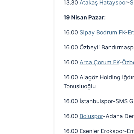
13.30
Atakaş Hatayspor
-
S
19 Nisan Pazar:
16.00
Sipay Bodrum FK
-
Er
16.00 Özbeyli Bandırmasp
16.00
Arca Çorum FK
-
Özbe
16.00 Alagöz Holding Iğdı
Tonusluoğlu
16.00 İstanbulspor-SMS G
16.00
Boluspor
-Adana Dem
16.00 Esenler Erokspor-E