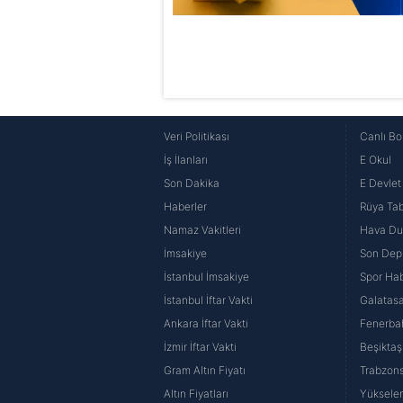
Veri Politikası
Canlı Bo
İş İlanları
E Okul
Son Dakika
E Devlet 
Haberler
Rüya Tabi
Namaz Vakitleri
Hava D
İmsakiye
Son Dep
İstanbul İmsakiye
Spor Hab
İstanbul İftar Vakti
Galatasa
Ankara İftar Vakti
Fenerba
İzmir İftar Vakti
Beşiktaş
Gram Altın Fiyatı
Trabzons
Altın Fiyatları
Yüksele