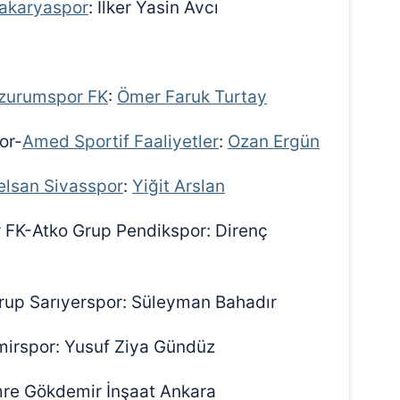
akaryaspor
: İlker Yasin Avcı
zurumspor FK
:
Ömer Faruk Turtay
or-
Amed Sportif Faaliyetler
:
Ozan Ergün
lsan Sivasspor
:
Yiğit Arslan
r FK-Atko Grup Pendikspor: Direnç
rup Sarıyerspor: Süleyman Bahadır
irspor: Yusuf Ziya Gündüz
mre Gökdemir İnşaat Ankara