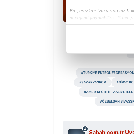
Bu çerezlere izin vermeniz halin
deneyimi yaşatabiliriz. Bunu y
içerikleri sunabilmek adına el
noktasında tek gelir kalemimiz 
Her halükârda, kullanıcılar, bu 
Sizlere daha iyi bir hizmet sun
çerezler vasıtasıyla çeşitli kiş
#TÜRKİYE FUTBOL FEDERASYO
amacıyla kullanılmaktadır. Diğer
reklam/pazarlama faaliyetlerinin
#SAKARYASPOR
#SİPAY B
#AMED SPORTİF FAALİYETLER
Çerezlere ilişkin tercihlerinizi 
#ÖZBELSAN SİVASS
butonuna tıklayabilir,
Çerez Bi
6698 sayılı Kişisel Verilerin 
mevzuata uygun olarak kullanılan
Sabah.com.tr Uyg