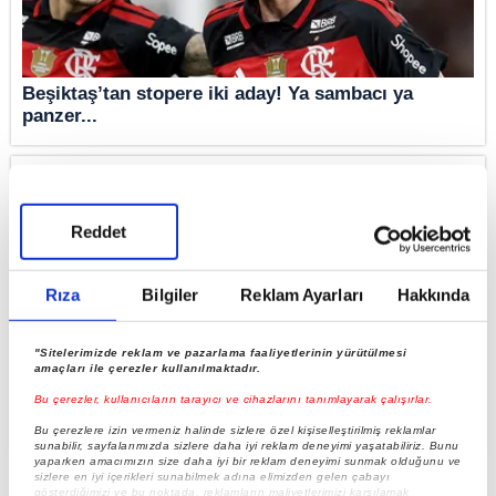
Beşiktaş’tan stopere iki aday! Ya sambacı ya
panzer...
Reddet
Rıza
Bilgiler
Reklam Ayarları
Hakkında
"Sitelerimizde reklam ve pazarlama faaliyetlerinin yürütülmesi
amaçları ile çerezler kullanılmaktadır.
Bu çerezler, kullanıcıların tarayıcı ve cihazlarını tanımlayarak çalışırlar.
Ya sambacı ya panzer!
Bu çerezlere izin vermeniz halinde sizlere özel kişiselleştirilmiş reklamlar
sunabilir, sayfalarımızda sizlere daha iyi reklam deneyimi yaşatabiliriz. Bunu
yaparken amacımızın size daha iyi bir reklam deneyimi sunmak olduğunu ve
sizlere en iyi içerikleri sunabilmek adına elimizden gelen çabayı
gösterdiğimizi ve bu noktada, reklamların maliyetlerimizi karşılamak