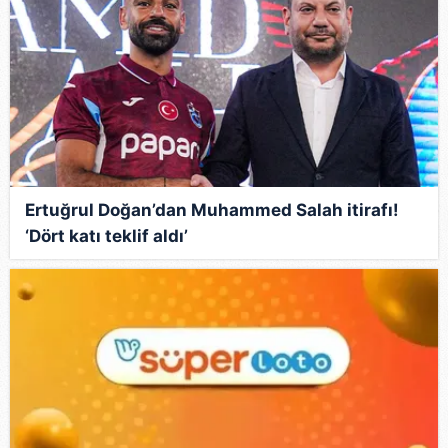
Çerezlere ilişkin tercihlerinizi aşağıda yer alan panel
vasıtasıyla belirleyebilirsiniz. Çerezlere ilişkin detaylı bilgi
için Ayarlar butonuna tıklayabilir,
Çerez Bilgilendirme
Metnimizi
ziyaret edebilirsiniz.
6698 sayılı Kişisel Verilerin Korunması Kanunu uyarınca
hazırlanmış Aydınlatma Metnimizi okumak ve sitemizde
ilgili mevzuata uygun olarak kullanılan çerezlerle ilgili bilgi
almak için lütfen
tıklayınız
.
Ertuğrul Doğan’dan Muhammed Salah itirafı!
‘Dört katı teklif aldı’