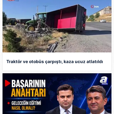
Traktör ve otobüs çarpıştı, kaza ucuz atlatıldı