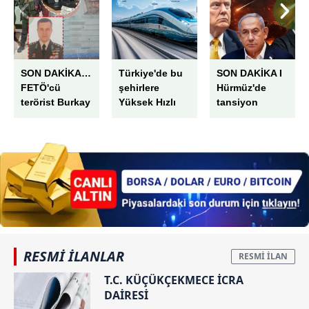
SON DAKİKA…
Türkiye'de bu
SON DAKİKA I
FETÖ'cü
şehirlere
Hürmüz'de
terörist Burkay
Yüksek Hızlı
tansiyon
Karatepe böyle
Tren hattı
yeniden
yakalandı! İşte
geliyor! Bakan
yükseliyor:
o operasyonun
Uraloğlu tarih
ABD savaş
perde arkası:
verdi
uçakları
Yıllarca
havalandı!
başkasının
Tahran'dan
kimliğini
rest...
kullanmış!
RESMİ İLANLAR
T.C. KÜÇÜKÇEKMECE İCRA
DAİRESİ