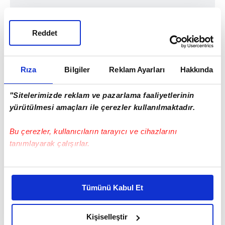
Reddet
Rıza
Bilgiler
Reklam Ayarları
Hakkında
"Sitelerimizde reklam ve pazarlama faaliyetlerinin
yürütülmesi amaçları ile çerezler kullanılmaktadır.
Bu çerezler, kullanıcıların tarayıcı ve cihazlarını
tanımlayarak çalışırlar.
Bu çerezlere izin vermeniz halinde sizlere özel
2015 yılında 4'üncü çocuklarını bekleyen
kişiselleştirilmiş reklamlar sunabilir, sayfalarımızda sizlere
Tümünü Kabul Et
daha iyi reklam deneyimi yaşatabiliriz. Bunu yaparken
Olympia-Vassilis Spanoulis çifti o sene ise
amacımızın size daha iyi bir reklam deneyimi sunmak
Euroleauge şampiyonluğunu kazanamasa
olduğunu ve sizlere en iyi içerikleri sunabilmek adına
Kişiselleştir