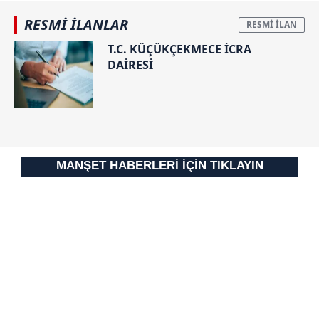
almak için lütfen
tıklayınız
.
RESMİ İLANLAR
T.C. KÜÇÜKÇEKMECE İCRA
DAİRESİ
MANŞET HABERLERİ İÇİN TIKLAYIN