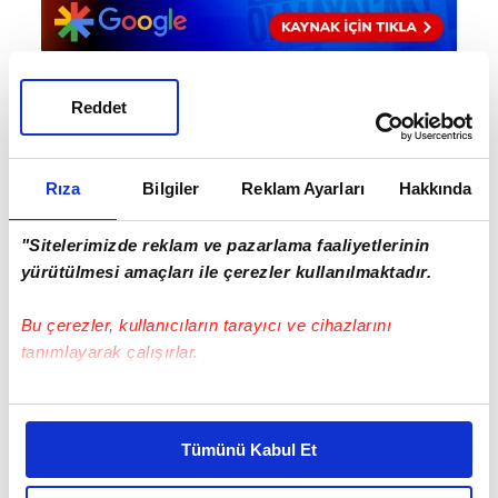
Reddet
Haber Girişi
Mete Efendioğlu - Editör
Rıza
Bilgiler
Reklam Ayarları
Hakkında
"Sitelerimizde reklam ve pazarlama faaliyetlerinin
yürütülmesi amaçları ile çerezler kullanılmaktadır.
Bu çerezler, kullanıcıların tarayıcı ve cihazlarını
tanımlayarak çalışırlar.
Bu çerezlere izin vermeniz halinde sizlere özel
EN ÇOK OKUNANLAR
kişiselleştirilmiş reklamlar sunabilir, sayfalarımızda sizlere
Tümünü Kabul Et
daha iyi reklam deneyimi yaşatabiliriz. Bunu yaparken
amacımızın size daha iyi bir reklam deneyimi sunmak