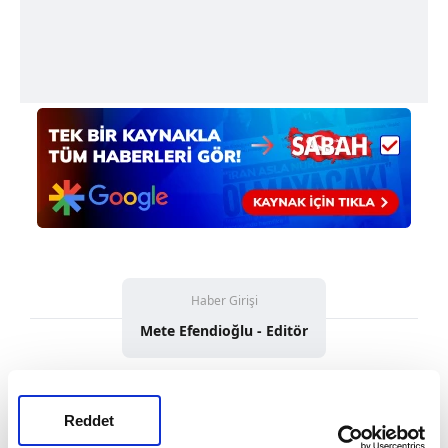
Haber Girişi
Mete Efendioğlu - Editör
#FENERBAHÇE
#UEFA AVRUPA LİGİ
#FERENCVAROS
Reddet