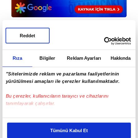
Reddet
Haber Girişi
Mete Efendioğlu - Editör
Rıza
Bilgiler
Reklam Ayarları
Hakkında
#AYKUT KOCAMAN
#AZİZ YILDIRIM
#FENERBAHÇE
"Sitelerimizde reklam ve pazarlama faaliyetlerinin
yürütülmesi amaçları ile çerezler kullanılmaktadır.
Bu çerezler, kullanıcıların tarayıcı ve cihazlarını
tanımlayarak çalışırlar.
Bu çerezlere izin vermeniz halinde sizlere özel
kişiselleştirilmiş reklamlar sunabilir, sayfalarımızda sizlere
EN ÇOK OKUNANLAR
Tümünü Kabul Et
daha iyi reklam deneyimi yaşatabiliriz. Bunu yaparken