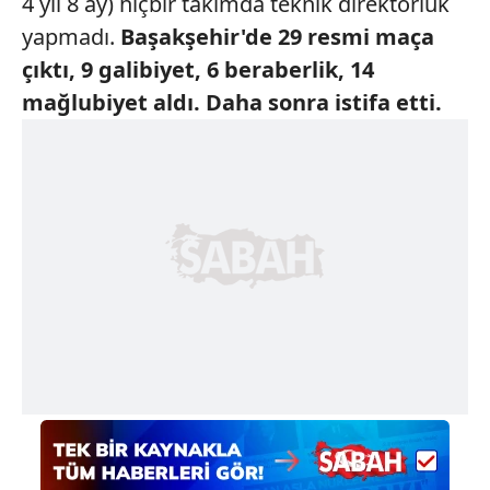
4 yıl 8 ay) hiçbir takımda teknik direktörlük
yapmadı.
Başakşehir'de 29
resmi maça
çıktı,
9 galibiyet, 6 beraberlik,
14
mağlubiyet
aldı. Daha sonra
istifa etti.