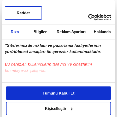
Reddet
Rıza
Bilgiler
Reklam Ayarları
Hakkında
"Sitelerimizde reklam ve pazarlama faaliyetlerinin
yürütülmesi amaçları ile çerezler kullanılmaktadır.
Bu çerezler, kullanıcıların tarayıcı ve cihazlarını
tanımlayarak çalışırlar.
EN ÇOK OKUNANLAR
Bu çerezlere izin vermeniz halinde sizlere özel
kişiselleştirilmiş reklamlar sunabilir, sayfalarımızda sizlere
Tümünü Kabul Et
daha iyi reklam deneyimi yaşatabiliriz. Bunu yaparken
amacımızın size daha iyi bir reklam deneyimi sunmak
olduğunu ve sizlere en iyi içerikleri sunabilmek adına
Kişiselleştir
elimizden gelen çabayı gösterdiğimizi ve bu noktada,