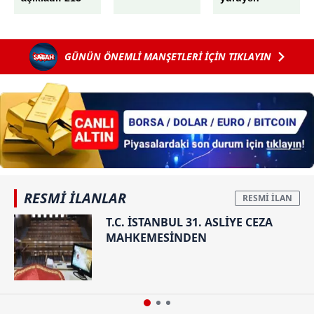
yangın
başörtülü
tamamen
anneye çirkin
kontrol
saldırı: Daha
GÜNÜN ÖNEMLİ MANŞETLERİ İÇİN TIKLAYIN
altında! Ekipler
fazla üremeyin,
7/24
yobazsınız
görevlerinin
başında!
RESMİ İLANLAR
T.C. İSTANBUL 31. ASLİYE CEZA
MAHKEMESİNDEN