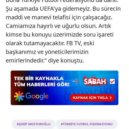
verileriniz işlenmekte olup gerekli olan çerezler bilgi
Şu aşamada UEFA'ya gidemeyiz. Bu sürecin
toplumu hizmetlerinin sunulması amacıyla
kullanılmaktadır. Diğer çerezler, sitemizin daha işlevsel
maddi ve manevi telafisi için çalışacağız.
kılınması ve kişiselleştirilmesi ve sizlere yönelik
Camiamıza hayırlı ve uğurlu olsun. Artık
reklam/pazarlama faaliyetlerinin yapılması, amaçlarıyla
kimse bu konuyu üzerimizde soru işareti
sınırlı olarak açık rızanız dahilinde kullanılacaktır.
olarak tutamayacaktır. FB TV, eski
Çerezlere ilişkin tercihlerinizi aşağıda yer alan panel
başkanımız ve yöneticilerimizin
vasıtasıyla belirleyebilirsiniz. Çerezlere ilişkin detaylı bilgi
emirlerindedir." diye konuştu.
için Ayarlar butonuna tıklayabilir,
Çerez Bilgilendirme
Metnimizi
ziyaret edebilirsiniz.
6698 sayılı Kişisel Verilerin Korunması Kanunu uyarınca
hazırlanmış Aydınlatma Metnimizi okumak ve sitemizde
ilgili mevzuata uygun olarak kullanılan çerezlerle ilgili bilgi
almak için lütfen
tıklayınız
.
#ŞEKİP MOSTUROĞLU
#TÜRKİYE FUTBOL FEDERASYONU