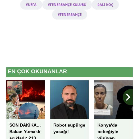
#UEFA
#FENERBAHÇE KULÜBÜ
#ALİ KOÇ
#FENERBAHÇE
EN ÇOK OKUNANLAR
SON DAKİKA…
Robot süpürge
Konya'da
Bakan Yumaklı
yasağı!
bebeğiyle
açıkladı: 213
yürüyen