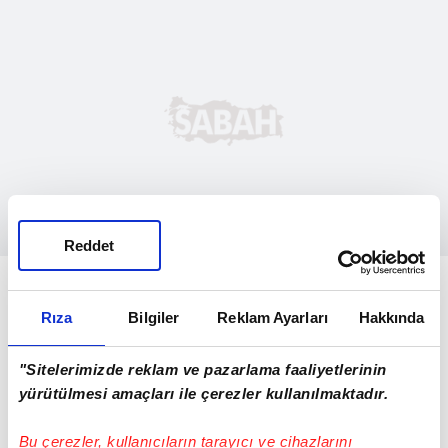
Reddet
"Bazı kesimlerin bir karar vermesi gerekiyor.
Terör örgütünün mü, devletin mi yanında
Rıza
Bilgiler
Reklam Ayarları
Hakkında
olacaklar? Çok uzun bir hukuk mücadelesi
verildi. Neticesinde bu karar kesindir. Keşke
"Sitelerimizde reklam ve pazarlama faaliyetlerinin
yürütülmesi amaçları ile çerezler kullanılmaktadır.
böyle bir zaferi konuşuyor olmasaydık.
Fırtınalar tekneyi yıpratır ama güverteleri
Bu çerezler, kullanıcıların tarayıcı ve cihazlarını