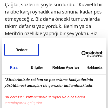
Çağlar, sözlerini şöyle sürdürdü: "Kuvvetli bir
rakibe karşı oynadık ama sonuna kadar pes
etmeyeceğiz. Biz daha önceki turnuvalarda
takım defansı yapıyorduk. Benim ya da
Merih'in özellikle yaptığı bir şey yoktu. Biz
takım olarak iyi oynamalıyız. Bizim Ronaldo
ya da Messi'miz yok. Birlikte daha
Reddet
güçlüyüz."
ONUR TRİBÜNE ZEKİ SAHAYA
Rıza
Bilgiler
Reklam Ayarları
Hakkında
Kuntz, Ermenistan karşılaşmasının 11'inde 3
"Sitelerimizde reklam ve pazarlama faaliyetlerinin
değişikliğe gitti. Onur'un yerine Zeki,
yürütülmesi amaçları ile çerezler kullanılmaktadır.
Ozan'ın yerine Salih, Cenk'in yerine ise
Bu çerezler, kullanıcıların tarayıcı ve cihazlarını
Kerem'i sahaya sürdü. Mehmet Can Aydın
tanımlayarak çalışırlar.
ile Barış Alper Yılmaz'ı bu kez kulübede