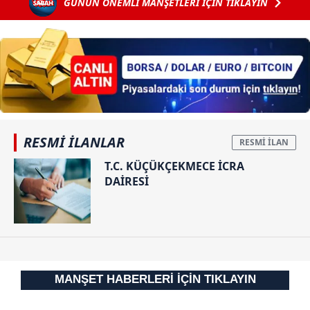
GÜNÜN ÖNEMLİ MANŞETLERİ İÇİN TIKLAYIN
Olay anı
verdi
kamerada...
RESMİ İLANLAR
T.C. KÜÇÜKÇEKMECE İCRA
DAİRESİ
MANŞET HABERLERİ İÇİN TIKLAYIN