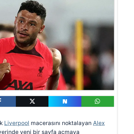
ık
Liverpool
macerasını noktalayan
Alex
yerinde yeni bir sayfa açmaya