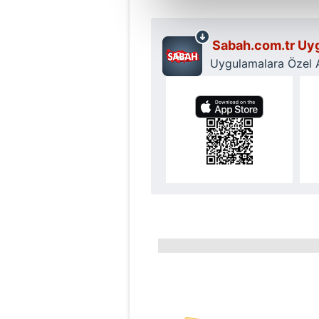
Sizlere daha iyi bir hizmet sun
çerezler vasıtasıyla çeşitli kiş
Sabah.com.tr Uyg
amacıyla kullanılmaktadır. Diğer
reklam/pazarlama faaliyetlerinin
Uygulamalara Özel Ay
Çerezlere ilişkin tercihlerinizi 
butonuna tıklayabilir,
Çerez Bi
6698 sayılı Kişisel Verilerin 
mevzuata uygun olarak kullanılan