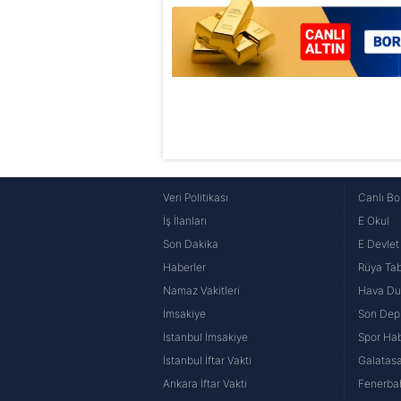
Veri Politikası
Canlı Bo
İş İlanları
E Okul
Son Dakika
E Devlet 
Haberler
Rüya Tabi
Namaz Vakitleri
Hava D
İmsakiye
Son Dep
İstanbul İmsakiye
Spor Hab
İstanbul İftar Vakti
Galatasa
Ankara İftar Vakti
Fenerba