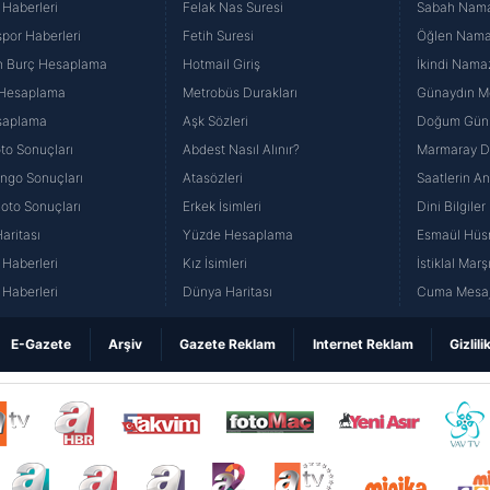
 Haberleri
Felak Nas Suresi
Sabah Namaz
por Haberleri
Fetih Suresi
Öğlen Namazı
n Burç Hesaplama
Hotmail Giriş
İkindi Namaz
 Hesaplama
Metrobüs Durakları
Günaydın Me
saplama
Aşk Sözleri
Doğum Günü
to Sonuçları
Abdest Nasıl Alınır?
Marmaray Du
yango Sonuçları
Atasözleri
Saatlerin A
Loto Sonuçları
Erkek İsimleri
Dini Bilgiler
aritası
Yüzde Hesaplama
Esmaül Hüs
Haberleri
Kız İsimleri
İstiklal Marş
Haberleri
Dünya Haritası
Cuma Mesaj
E-Gazete
Arşiv
Gazete Reklam
Internet Reklam
Gizlili