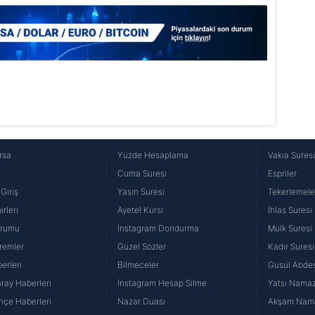
rsa
Yüzde Hesaplama
Vakıa Sures
Cuma Suresi
Espriler
Giriş
Yasin Suresi
Tekerlemele
rleri
Ayetel Kürsi
İhlas Suresi
urumu
İnstagram Dondurma
Mülk Suresi
remler
Güzel Sözler
Kadir Suresi
erleri
Bilmeceler
Gusül Abdes
ray Haberleri
İnstagram Hesap Silme
Yatsı Namazı
hçe Haberleri
Nazar Duası
Akşam Namaz