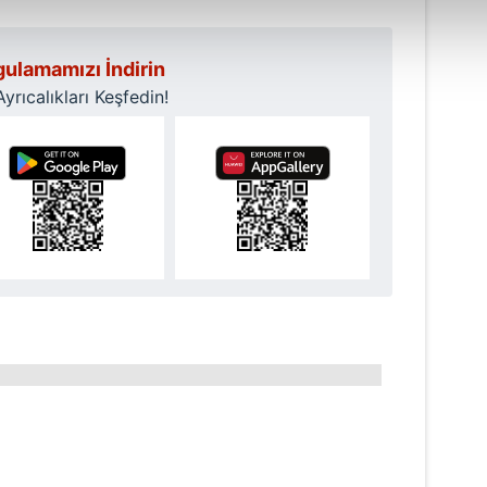
abilmek için İnternet Sitemizde kendimize ve üçüncü kişilere ait 
isel verileriniz işlenmekte olup gerekli olan çerezler bilgi toplum
ulamamızı İndirin
 çerezler, sitemizin daha işlevsel kılınması ve kişiselleştirilmes
 yapılması, amaçlarıyla sınırlı olarak açık rızanız dahilinde kulla
rıcalıkları Keşfedin!
aşağıda yer alan panel vasıtasıyla belirleyebilirsiniz. Çerezlere iliş
lgilendirme Metnimizi
ziyaret edebilirsiniz.
Korunması Kanunu uyarınca hazırlanmış Aydınlatma Metnimizi okum
 çerezlerle ilgili bilgi almak için lütfen
tıklayınız
.