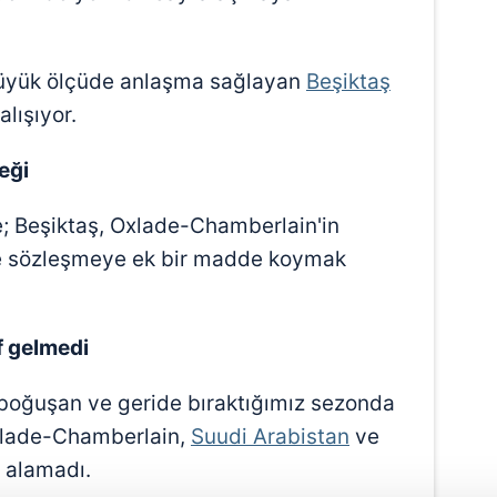
büyük ölçüde anlaşma sağlayan
Beşiktaş
lışıyor.
eği
; Beşiktaş, Oxlade-Chamberlain'in
le sözleşmeye ek bir madde koymak
f gelmedi
a boğuşan ve geride bıraktığımız sezonda
xlade-Chamberlain,
Suudi Arabistan
ve
ri alamadı.