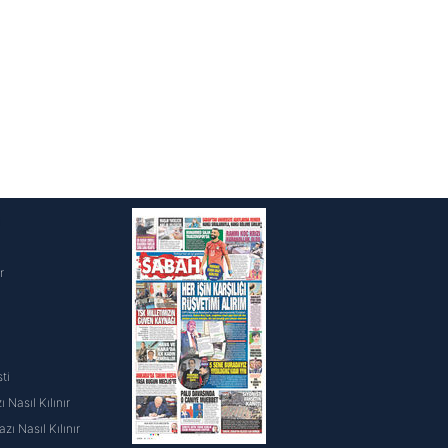
i
r
ti
 Nasıl Kılınır
ı Nasıl Kılınır