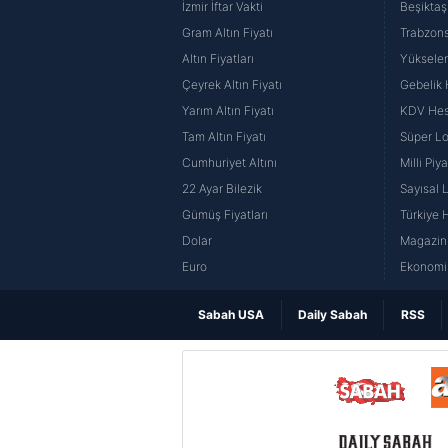
İzmir İftar Vakti
Beşiktaş
Gram Altın Fiyatı
Trabzons
Altın Fiyatları
Yüksele
Çeyrek Altın Fiyatı
Gebelik
Yarım Altın Fiyatı
KDV He
Tam Altın Fiyatı
Süper Lo
Cumhuriyet Altını
Milli Pi
22 Ayar Bilezik
Sayısal 
Gümüş Fiyatları
Türkiye H
Dolar
Magazin 
Euro
Ekonomi 
Sabah USA
Daily Sabah
RSS