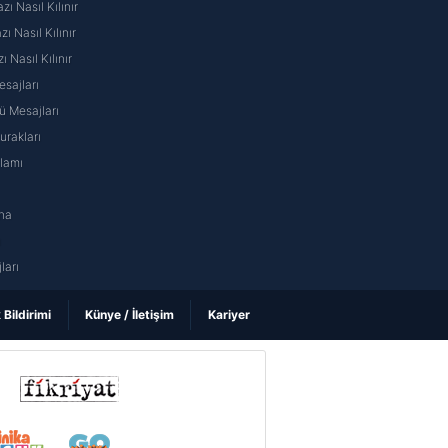
ı Nasıl Kılınır
 Nasıl Kılınır
ı Nasıl Kılınır
sajları
 Mesajları
rakları
nlamı
na
ı
ları
k Bildirimi
Künye / İletişim
Kariyer