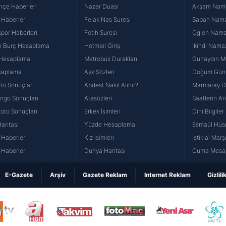
hçe Haberleri
Nazar Duası
Akşam Namaz
 Haberleri
Felak Nas Suresi
Sabah Namaz
por Haberleri
Fetih Suresi
Öğlen Namazı
n Burç Hesaplama
Hotmail Giriş
İkindi Namaz
 Hesaplama
Metrobüs Durakları
Günaydın Me
saplama
Aşk Sözleri
Doğum Günü
to Sonuçları
Abdest Nasıl Alınır?
Marmaray Du
yango Sonuçları
Atasözleri
Saatlerin A
Loto Sonuçları
Erkek İsimleri
Dini Bilgiler
aritası
Yüzde Hesaplama
Esmaül Hüs
Haberleri
Kız İsimleri
İstiklal Marş
Haberleri
Dünya Haritası
Cuma Mesaj
E-Gazete
Arşiv
Gazete Reklam
Internet Reklam
Gizlili