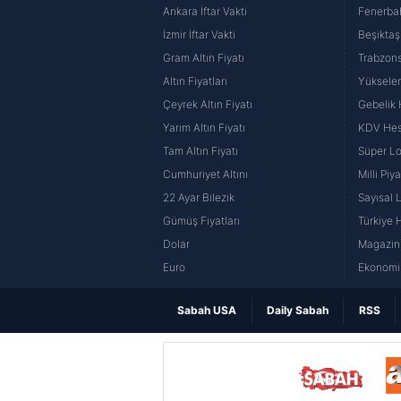
Ankara İftar Vakti
Fenerba
İzmir İftar Vakti
Beşiktaş
Gram Altın Fiyatı
Trabzons
Altın Fiyatları
Yüksele
Çeyrek Altın Fiyatı
Gebelik
Yarım Altın Fiyatı
KDV He
Tam Altın Fiyatı
Süper Lo
Cumhuriyet Altını
Milli Pi
22 Ayar Bilezik
Sayısal 
Gümüş Fiyatları
Türkiye H
Dolar
Magazin 
Euro
Ekonomi 
Sabah USA
Daily Sabah
RSS