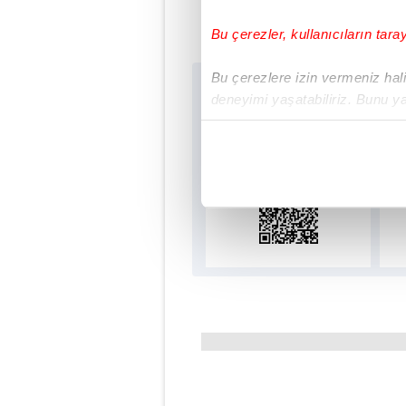
#RİVA
#A Mİ
Bu çerezler, kullanıcıların tara
Bu çerezlere izin vermeniz halin
Sabah.com.tr Uygu
deneyimi yaşatabiliriz. Bunu y
Uygulamalara Özel Ayr
içerikleri sunabilmek adına el
noktasında tek gelir kalemimiz 
Her halükârda, kullanıcılar, bu 
Sizlere daha iyi bir hizmet sun
çerezler vasıtasıyla çeşitli kiş
amacıyla kullanılmaktadır. Diğer
reklam/pazarlama faaliyetlerinin
Çerezlere ilişkin tercihlerinizi 
butonuna tıklayabilir,
Çerez Bi
6698 sayılı Kişisel Verilerin 