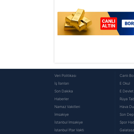
mevzuata uygun olarak kullanılan
Veri Politikası
Canlı Bo
İş İlanları
E Okul
Son Dakika
E Devlet 
Haberler
Rüya Tabi
Namaz Vakitleri
Hava D
İmsakiye
Son Dep
İstanbul İmsakiye
Spor Hab
İstanbul İftar Vakti
Galatasa