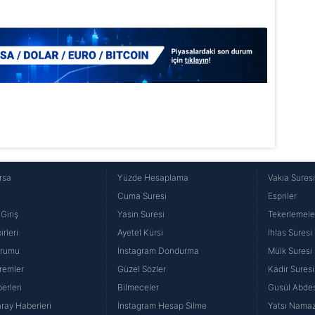
 çerezlerle ilgili bilgi almak için lütfen
tıklayınız
.
rsa
Yüzde Hesaplama
Vakıa Sures
Cuma Suresi
Espriler
Giriş
Yasin Suresi
Tekerlemele
rleri
Ayetel Kürsi
İhlas Suresi
urumu
İnstagram Dondurma
Mülk Suresi
remler
Güzel Sözler
Kadir Suresi
erleri
Bilmeceler
Gusül Abdes
ray Haberleri
İnstagram Hesap Silme
Yatsı Namazı