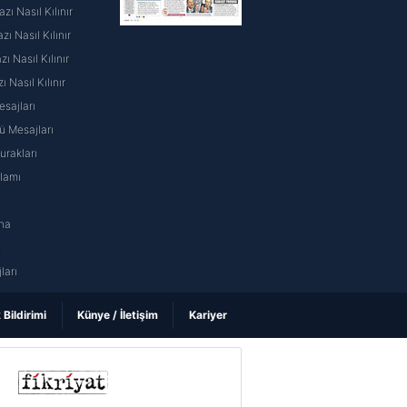
ı Nasıl Kılınır
ı Nasıl Kılınır
 Nasıl Kılınır
ı Nasıl Kılınır
sajları
 Mesajları
rakları
nlamı
na
ı
ları
k Bildirimi
Künye / İletişim
Kariyer