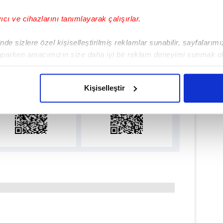
LLİ TAKIM
#POLONYA
#İTALYA
yıcı ve cihazlarını tanımlayarak çalışırlar.
de sizlere özel kişiselleştirilmiş reklamlar sunabilir, sayfalarım
lamamızı İndirin
aparken amacımızın size daha iyi bir reklam deneyimi sunmak ol
ıcalıkları Keşfedin!
imizden gelen çabayı gösterdiğimizi ve bu noktada, reklamların ma
olduğunu sizlere hatırlatmak isteriz.
Kişiselleştir
çerezlere izin vermedikleri takdirde, kullanıcılara hedefli reklaml
abilmek için İnternet Sitemizde kendimize ve üçüncü kişilere ait 
isel verileriniz işlenmekte olup gerekli olan çerezler bilgi toplum
 çerezler, sitemizin daha işlevsel kılınması ve kişiselleştirilmes
 yapılması, amaçlarıyla sınırlı olarak açık rızanız dahilinde kulla
aşağıda yer alan panel vasıtasıyla belirleyebilirsiniz. Çerezlere iliş
lgilendirme Metnimizi
ziyaret edebilirsiniz.
Korunması Kanunu uyarınca hazırlanmış Aydınlatma Metnimizi okum