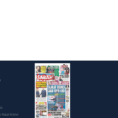
i
r
ti
 Nasıl Kılınır