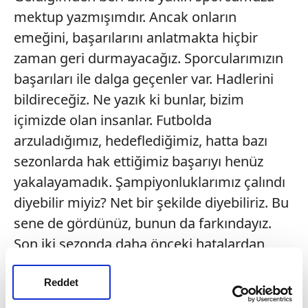
mektup yazmışımdır. Ancak onların
emeğini, başarılarını anlatmakta hiçbir
zaman geri durmayacağız. Sporcularımızın
başarıları ile dalga geçenler var. Hadlerini
bildireceğiz. Ne yazık ki bunlar, bizim
içimizde olan insanlar. Futbolda
arzuladığımız, hedeflediğimiz, hatta bazı
sezonlarda hak ettiğimiz başarıyı henüz
yakalayamadık. Şampiyonluklarımız çalındı
diyebilir miyiz? Net bir şekilde diyebiliriz. Bu
sene de gördünüz, bunun da farkındayız.
Son iki sezonda daha önceki hatalardan
arınmış, eski kararlardan ders almış,
tecrübe kazanmış, finansal olarak
Reddet
rahatladıkça, nasıl kadro kurduğumuzu,