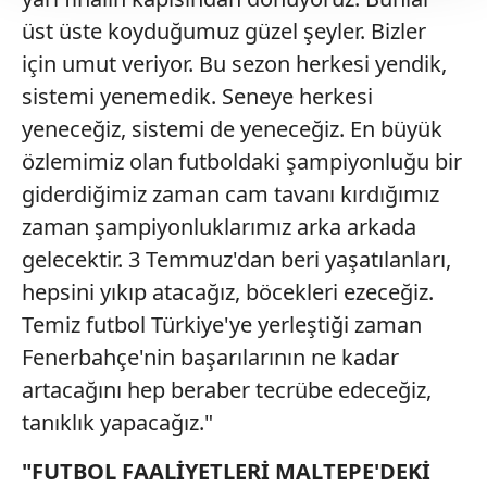
takdirde, kullanıcılara hedefli reklamlar
üst üste koyduğumuz güzel şeyler. Bizler
gösterilmeyecektir."
için umut veriyor. Bu sezon herkesi yendik,
sistemi yenemedik. Seneye herkesi
Sizlere daha iyi bir hizmet sunabilmek için İnternet
yeneceğiz, sistemi de yeneceğiz. En büyük
Sitemizde kendimize ve üçüncü kişilere ait çerezler
kullanılmaktadır. Bu çerezler vasıtasıyla çeşitli kişisel
özlemimiz olan futboldaki şampiyonluğu bir
verileriniz işlenmekte olup gerekli olan çerezler bilgi
giderdiğimiz zaman cam tavanı kırdığımız
toplumu hizmetlerinin sunulması amacıyla
zaman şampiyonluklarımız arka arkada
kullanılmaktadır. Diğer çerezler, sitemizin daha işlevsel
gelecektir. 3 Temmuz'dan beri yaşatılanları,
kılınması ve kişiselleştirilmesi ve sizlere yönelik
reklam/pazarlama faaliyetlerinin yapılması, amaçlarıyla
hepsini yıkıp atacağız, böcekleri ezeceğiz.
sınırlı olarak açık rızanız dahilinde kullanılacaktır.
Temiz futbol Türkiye'ye yerleştiği zaman
Fenerbahçe'nin başarılarının ne kadar
Çerezlere ilişkin tercihlerinizi aşağıda yer alan panel
artacağını hep beraber tecrübe edeceğiz,
vasıtasıyla belirleyebilirsiniz. Çerezlere ilişkin detaylı bilgi
için Ayarlar butonuna tıklayabilir,
Çerez Bilgilendirme
tanıklık yapacağız."
Metnimizi
ziyaret edebilirsiniz.
"FUTBOL FAALİYETLERİ MALTEPE'DEKİ