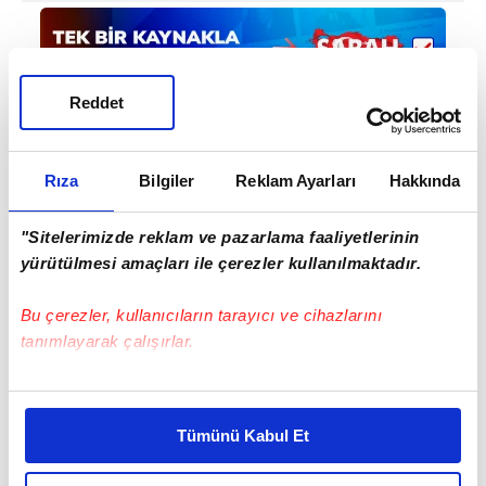
Reddet
Rıza
Bilgiler
Reklam Ayarları
Hakkında
#RENNES
#GALATASARAY
#AVUSTURYA
"Sitelerimizde reklam ve pazarlama faaliyetlerinin
yürütülmesi amaçları ile çerezler kullanılmaktadır.
Bu çerezler, kullanıcıların tarayıcı ve cihazlarını
tanımlayarak çalışırlar.
Bu çerezlere izin vermeniz halinde sizlere özel
EN ÇOK OKUNANLAR
kişiselleştirilmiş reklamlar sunabilir, sayfalarımızda sizlere
Tümünü Kabul Et
daha iyi reklam deneyimi yaşatabiliriz. Bunu yaparken
amacımızın size daha iyi bir reklam deneyimi sunmak