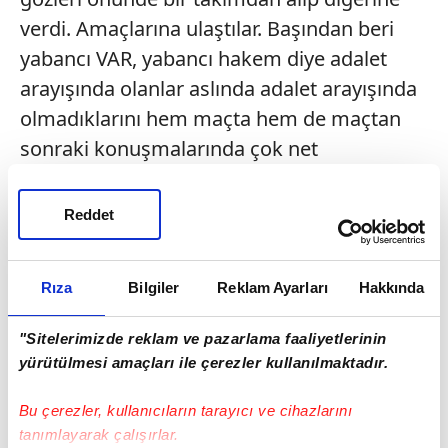
verdi. Amaçlarına ulaştılar. Başından beri
yabancı VAR, yabancı hakem diye adalet
arayışında olanlar aslında adalet arayışında
olmadıklarını hem maçta hem de maçtan
sonraki konuşmalarında çok net
gösterdiler."
Reddet
İbrahim Hatipoğlu: "Sezon başında, geçen
seneki gibi VAR'da yabancı hakem olmasını
destekledik. Temel kriterimiz, iyi hakem.
Rıza
Bilgiler
Reklam Ayarları
Hakkında
Herkesin tartışmasız, otoritesinden emin
olacağı, üst ligde referansı olan hakemden
"Sitelerimizde reklam ve pazarlama faaliyetlerinin
yürütülmesi amaçları ile çerezler kullanılmaktadır.
bahsettik. Yabancı olsun, ne olursa olsun,
bizim desteklediğimiz bir argüman olmadı."
Bu çerezler, kullanıcıların tarayıcı ve cihazlarını
tanımlayarak çalışırlar.