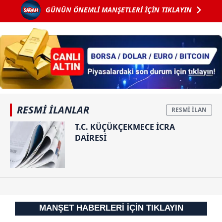
GÜNÜN ÖNEMLİ MANŞETLERİ İÇİN TIKLAYIN
verdi
uçakları
perde arkası:
havalandı!
Yıllarca
Tahran'dan
başkasının
rest...
kimliğini
kullanmış!
RESMİ İLANLAR
T.C. KÜÇÜKÇEKMECE İCRA
DAİRESİ
MANŞET HABERLERİ İÇİN TIKLAYIN