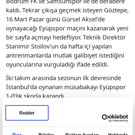
Bodrum FK ve Samsunspor ile de berabere
kaldı. Tekrar çıkışa geçmek isteyen Göztepe,
16 Mart Pazar günü Gürsel Aksel'de
oynayacağı Eyüpspor maçını kazanarak yeni
bir sayfa açmayı hedefliyor. Teknik Direktör
Stanimir Stoilov'un da hafta içi yapılan
antrenmanlarda mutlak galibiyet istediğini
oyuncularına vurguladığı ifade edildi.
İki takım arasında sezonun ilk devresinde
İstanbul'da oynanan müsabakayı Eyüpspor
1-0'lık skorla kazandı.
İÇ SAHADA EN BAŞARILI 3.TAKIM
Reddet
Süper Lig'de hafta sonu Eyüpspor'u
ağırlayacak olan Göztepe, iç sahada
Rıza
Bilgiler
Reklam Ayarları
Hakkında