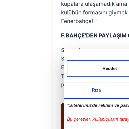
kupalara ulaşamadık ama F
kulübün formasını giymek b
Fenerbahçe! "
F.BAHÇE'DEN PAYLAŞIM 
Some players score goals.
Some wear the armband.
Edin Džeko did both and led 
Reddet
Thank you Edin, you'll alway
pic.twitter.com/qMcwGoUHE
Rıza
— Fenerbahçe SK (@Fenerb
"Sitelerimizde reklam ve paza
Bu çerezler, kullanıcıların tara