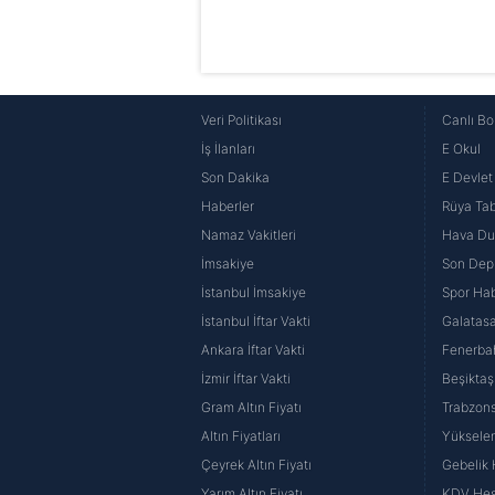
Veri Politikası
Canlı Bo
İş İlanları
E Okul
Son Dakika
E Devlet 
Haberler
Rüya Tabi
Namaz Vakitleri
Hava D
İmsakiye
Son Dep
İstanbul İmsakiye
Spor Hab
İstanbul İftar Vakti
Galatasa
Ankara İftar Vakti
Fenerba
İzmir İftar Vakti
Beşiktaş
Gram Altın Fiyatı
Trabzons
Altın Fiyatları
Yüksele
Çeyrek Altın Fiyatı
Gebelik
Yarım Altın Fiyatı
KDV He