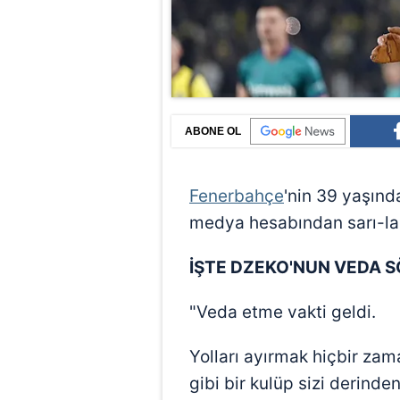
ABONE OL
Fenerbahçe
'nin 39 yaşınd
medya hesabından sarı-lac
İŞTE DZEKO'NUN VEDA S
"Veda etme vakti geldi.
Yolları ayırmak hiçbir zam
gibi bir kulüp sizi derind