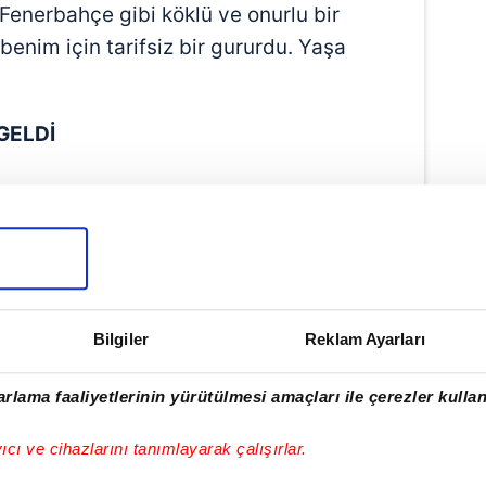
enerbahçe gibi köklü ve onurlu bir
enim için tarifsiz bir gururdu. Yaşa
GELDİ
like few ever could.
s be in our hearts. 💛💙
j
Bilgiler
Reklam Ayarları
ahce)
May 30, 2025
rlama faaliyetlerinin yürütülmesi amaçları ile çerezler kullan
yıcı ve cihazlarını tanımlayarak çalışırlar.