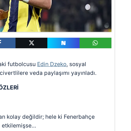
aki futbolcusu
Edin Dzeko
, sosyal
ivertlilere veda paylaşımı yayınladı.
ÖZLERİ
an kolay değildir; hele ki Fenerbahçe
en etkilemişse…