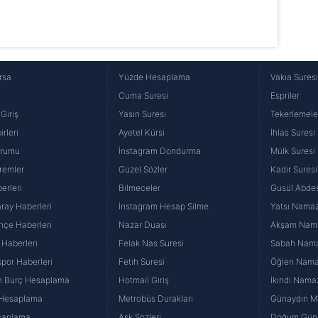
rsa
Yüzde Hesaplama
Vakıa Sures
Cuma Suresi
Espriler
Giriş
Yasin Suresi
Tekerlemele
rleri
Ayetel Kürsi
İhlas Suresi
urumu
İnstagram Dondurma
Mülk Suresi
remler
Güzel Sözler
Kadir Suresi
erleri
Bilmeceler
Gusül Abdes
ray Haberleri
İnstagram Hesap Silme
Yatsı Namazı
hçe Haberleri
Nazar Duası
Akşam Namaz
 Haberleri
Felak Nas Suresi
Sabah Namaz
por Haberleri
Fetih Suresi
Öğlen Namazı
n Burç Hesaplama
Hotmail Giriş
İkindi Namaz
 Hesaplama
Metrobüs Durakları
Günaydın Me
saplama
Aşk Sözleri
Doğum Günü